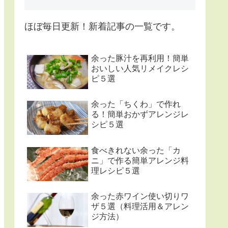
ほぼ毎日更新！新着記事の一覧です。
余った豚汁を再利用！簡単
おいしい人気リメイクレシ
ピ５選
余った「ちくわ」で作れ
る！簡単おかずアレンジレ
シピ５選
食べきれない余った「カ
ニ」で作る簡単アレンジ料
理レシピ５選
余った赤ワイン使い切りワ
ザ５選（料理活用＆アレン
ジ方法）