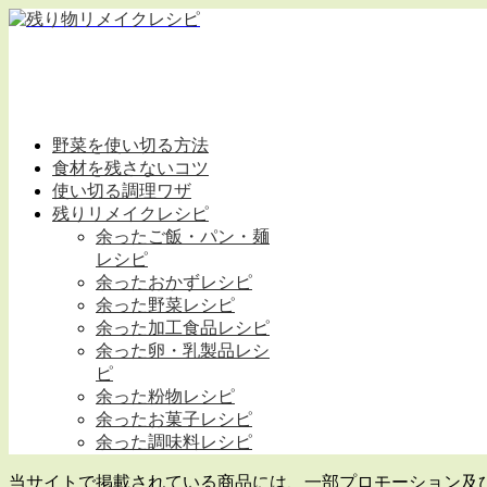
野菜を使い切る方法
食材を残さないコツ
使い切る調理ワザ
残りリメイクレシピ
余ったご飯・パン・麺
レシピ
余ったおかずレシピ
余った野菜レシピ
余った加工食品レシピ
余った卵・乳製品レシ
ピ
余った粉物レシピ
余ったお菓子レシピ
余った調味料レシピ
当サイトで掲載されている商品には、一部プロモーション及