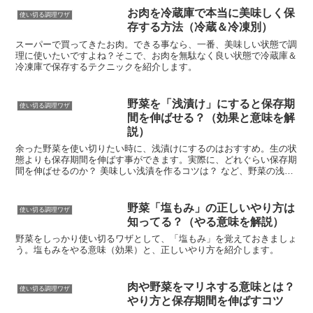
お肉を冷蔵庫で本当に美味しく保
使い切る調理ワザ
存する方法（冷蔵＆冷凍別）
スーパーで買ってきたお肉。できる事なら、一番、美味しい状態で調
理に使いたいですよね？そこで、お肉を無駄なく良い状態で冷蔵庫＆
冷凍庫で保存するテクニックを紹介します。
野菜を「浅漬け」にすると保存期
使い切る調理ワザ
間を伸ばせる？（効果と意味を解
説）
余った野菜を使い切りたい時に、浅漬けにするのはおすすめ。生の状
態よりも保存期間を伸ばす事ができます。実際に、どれぐらい保存期
間を伸ばせるのか？ 美味しい浅漬を作るコツは？ など、野菜の浅漬
けに関する情報をまとめました。
野菜「塩もみ」の正しいやり方は
使い切る調理ワザ
知ってる？（やる意味を解説）
野菜をしっかり使い切るワザとして、「塩もみ」を覚えておきましょ
う。塩もみをやる意味（効果）と、正しいやり方を紹介します。
肉や野菜をマリネする意味とは？
使い切る調理ワザ
やり方と保存期間を伸ばすコツ