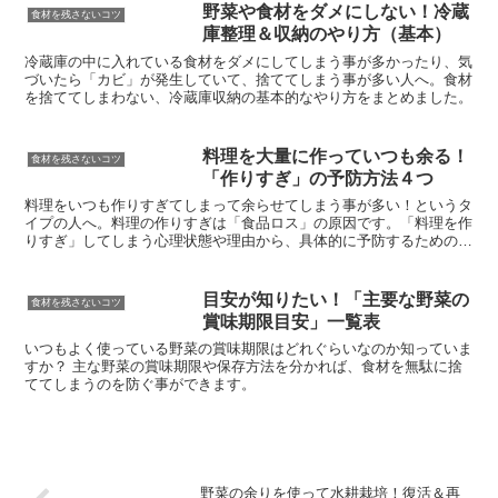
野菜や食材をダメにしない！冷蔵
食材を残さないコツ
庫整理＆収納のやり方（基本）
冷蔵庫の中に入れている食材をダメにしてしまう事が多かったり、気
づいたら「カビ」が発生していて、捨ててしまう事が多い人へ。食材
を捨ててしまわない、冷蔵庫収納の基本的なやり方をまとめました。
料理を大量に作っていつも余る！
食材を残さないコツ
「作りすぎ」の予防方法４つ
料理をいつも作りすぎてしまって余らせてしまう事が多い！というタ
イプの人へ。料理の作りすぎは「食品ロス」の原因です。「料理を作
りすぎ」してしまう心理状態や理由から、具体的に予防するための方
法を紹介します。
目安が知りたい！「主要な野菜の
食材を残さないコツ
賞味期限目安」一覧表
いつもよく使っている野菜の賞味期限はどれぐらいなのか知っていま
すか？ 主な野菜の賞味期限や保存方法を分かれば、食材を無駄に捨
ててしまうのを防ぐ事ができます。
野菜の余りを使って水耕栽培！復活＆再