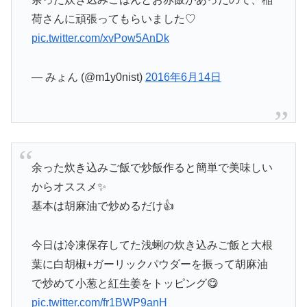
荷さんに頑張ってもらいました♡
pic.twitter.com/xvPow5AnDk
— みょん (@m1y0nist)
2016年6月14日
余った炊き込みご飯で炒飯作ると簡単で美味しい
からオススメ✨
基本は胡麻油で炒めるだけ👍
今日は冷凍保存してた浅蜊の炊き込みご飯と大根
葉に白胡椒+ガーリックパウダーを振って胡麻油
で炒めて小葱と紅生姜をトッピング😋
pic.twitter.com/fr1BWP9anH