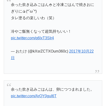
余った炊き込みごはん🍚と冷凍ごはんで焼きおに
ぎりに🍙(*´ω`*)
タレ塗るの楽しいわ（笑）
冷やご飯無くなって超気持ちいい！
pic.twitter.com/q6lxT3SIr4
— おたけ (@kXsrZCTXOum360c)
2017年10月22
日
余った炊き込みごはんは、卵につつまれました。
pic.twitter.com/ArQY0guI6T