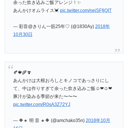
余った炊き込みご飯アレンジ！✨
あんかけオムライス💓
pic.twitter.com/nejSFfjQIT
— 彩音@きりん一筋25年♡ (@1830Ay)
2018年
10月30日
🍂🍁🌾🍄
あんかけは大根おろしとキノコであっさりにし
て、中は作りすぎて余った炊き込みご飯︎☺︎❤︎︎☺︎❤︎
豚汁が染みる季節が来た〜〜〜
pic.twitter.com/R0sA3Z72YJ
— 🔶🔸 明 音 🔸🔶 (@amchako35n)
2018年10月