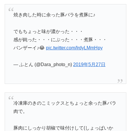
焼き肉した時に余った豚バラを煮豚に♪
でもちょっと味が濃かった・・・
感が鈍った・・・にぶった・・・煮豚・・・
バンザーイ♪😂
pic.twitter.com/IrdyLMmHpy
— ふとん (@Dara_photo_n)
2019年5月27日
冷凍庫のきのこミックスとちょっと余った豚バラ
肉で。
豚肉にしっかり胡椒で味付けして(しょっぱいか