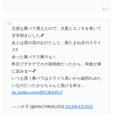
立派な豚バラ買えたので、大葉とエノキを巻いて
甘辛焼きにした💕
あとは菜の花のおひたしと、新たまねぎのスライ
ス‼️
余った豚バラで豚汁も✨
昨日プデチゲでその前焼肉だったから、和食が身
に染みる〜💕
いつも買う豚バラはスライス高いから細切れみた
いなのだったからちゃんと負ける幸せ…
pic.twitter.com/xBK1BdxRu7
— ハチ子 (@HACHINALDO)
2019年4月30日