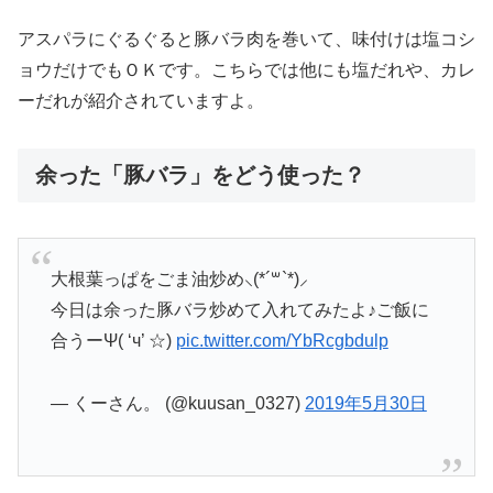
アスパラにぐるぐると豚バラ肉を巻いて、味付けは塩コシ
ョウだけでもＯＫです。こちらでは他にも塩だれや、カレ
ーだれが紹介されていますよ。
余った「豚バラ」をどう使った？
大根葉っぱをごま油炒め⸜(*´꒳`*)⸝
今日は余った豚バラ炒めて入れてみたよ♪ご飯に
合うーΨ( ‘ч’ ☆)
pic.twitter.com/YbRcgbdulp
— くーさん。 (@kuusan_0327)
2019年5月30日