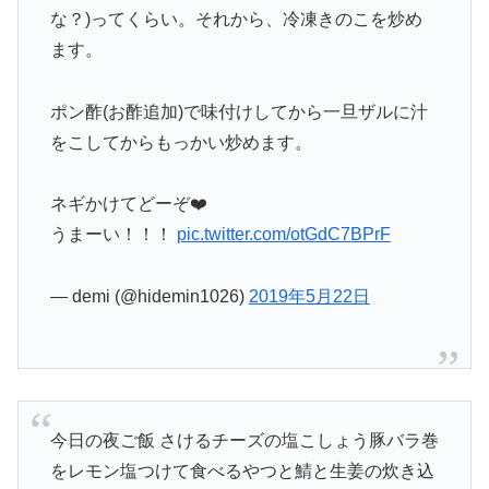
な？)ってくらい。それから、冷凍きのこを炒め
ます。
ポン酢(お酢追加)で味付けしてから一旦ザルに汁
をこしてからもっかい炒めます。
ネギかけてどーぞ❤️
うまーい！！！
pic.twitter.com/otGdC7BPrF
— demi (@hidemin1026)
2019年5月22日
今日の夜ご飯 さけるチーズの塩こしょう豚バラ巻
をレモン塩つけて食べるやつと鯖と生姜の炊き込