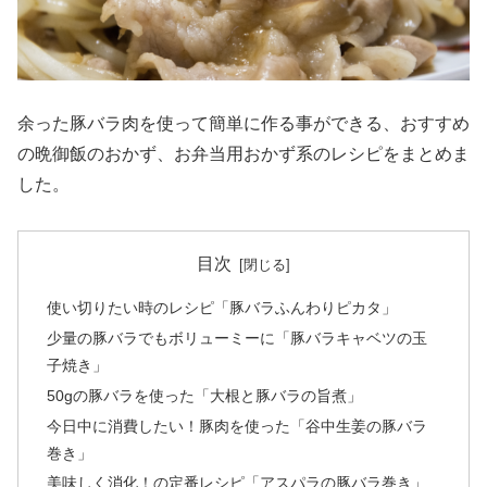
余った豚バラ肉を使って簡単に作る事ができる、おすすめ
の晩御飯のおかず、お弁当用おかず系のレシピをまとめま
した。
目次
使い切りたい時のレシピ「豚バラふんわりピカタ」
少量の豚バラでもボリューミーに「豚バラキャベツの玉
子焼き」
50gの豚バラを使った「大根と豚バラの旨煮」
今日中に消費したい！豚肉を使った「谷中生姜の豚バラ
巻き」
美味しく消化！の定番レシピ「アスパラの豚バラ巻き」