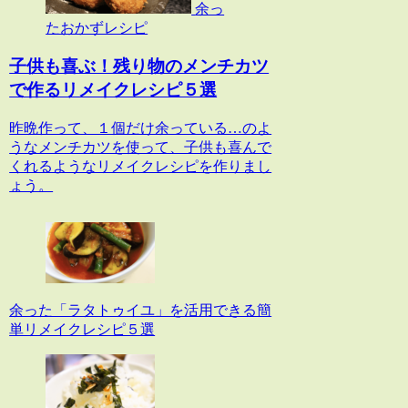
余っ
たおかずレシピ
子供も喜ぶ！残り物のメンチカツ
で作るリメイクレシピ５選
昨晩作って、１個だけ余っている…のよ
うなメンチカツを使って、子供も喜んで
くれるようなリメイクレシピを作りまし
ょう。
余った「ラタトゥイユ」を活用できる簡
単リメイクレシピ５選