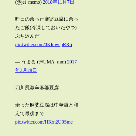
(@jei_memo)
2018年11月7日
昨日の余った麻婆豆腐に余っ
たご飯(冷凍しておいたやつ)
ぶち込んだ
pic.twitter.com/0KIdwcpRRq
— うまる (@UMA_mm)
2017
年3月28日
四川風激辛麻婆豆腐
余った麻婆豆腐は中華麺と和
えて最後まで
pic.twitter.com/HKxt2U0Smc