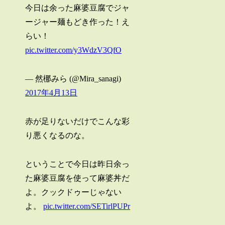
今日は余った麻婆豆腐でジャ
ージャー麺もどき作った！え
らい！
pic.twitter.com/y3WdzV3QfO
— 然梛みら (@Mira_sanagi)
2017年4月13日
赤が足りないだけでこんな彩
り悪くなるのな。
ということで今日は昨日余っ
た麻婆豆腐を使って麻婆丼だ
よ。クックドゥーじゃない
よ。
pic.twitter.com/SETirlPUPr