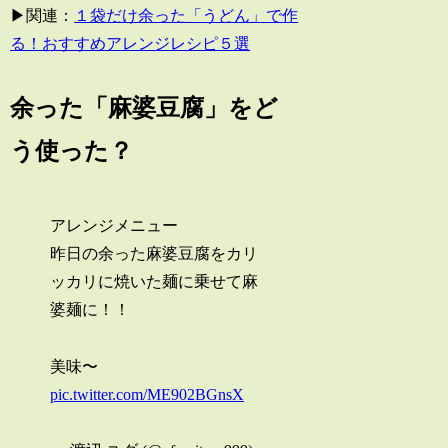
▶関連：
１袋だけ余った「うどん」で作
る！おすすめアレンジレシピ５選
余った「麻婆豆腐」をど
う使った？
アレンジメニュー
昨日の余った麻婆豆腐をカリ
ッカリに焼いた麺に乗せて麻
婆麺に！！
美味〜
pic.twitter.com/ME902BGnsX