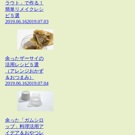
ラウト」で作る！
簡単リメイクレシ
ピ５選
2019.06.16
2019.07.03
余ったザーサイの
活用レシピ５選
（アレンジおかず
＆おつまみ）
2019.06.16
2019.07.04
余った「ガムシロ
ップ」料理活用ア
イデア＆おやつレ