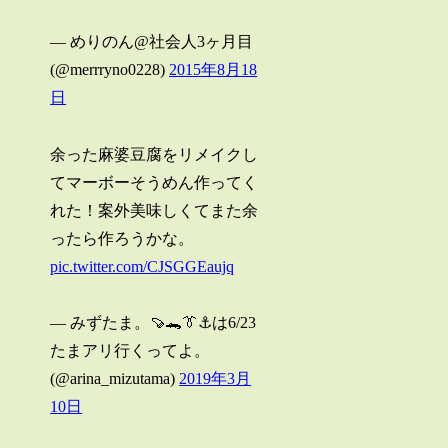
— めりのん@社会人3ヶ月目
(@merrryno0228)
2015年8月18
日
余った麻婆豆腐をリメイクし
てマーボーそうめん作ってく
れた！案外美味しくてまた余
ったら作ろうかな。
pic.twitter.com/CJSGGEaujq
— みずたま。🍠🐊👔⚓️は6/23
たまアリ行くってよ。
(@arina_mizutama)
2019年3月
10日