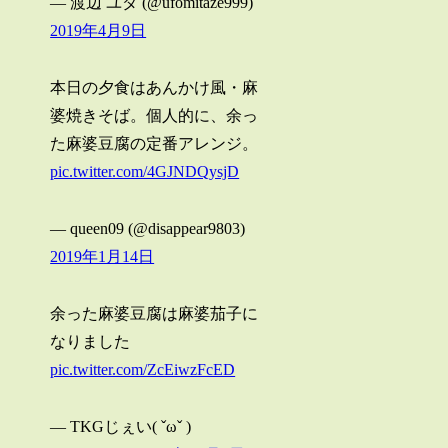
— 渡辺 ユダ (@ufomitaze999)
2019年4月9日
本日の夕食はあんかけ風・麻
婆焼きそば。個人的に、余っ
た麻婆豆腐の定番アレンジ。
pic.twitter.com/4GJNDQysjD
— queen09 (@disappear9803)
2019年1月14日
余った麻婆豆腐は麻婆茄子に
なりました
pic.twitter.com/ZcEiwzFcED
— TKGじぇい( ˇωˇ )