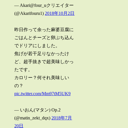
— Akari@four_uクリエイター
(@Akarifouru1)
2018年10月2日
昨日作って余った麻婆豆腐に
ごはんとチーズと卵ぶち込ん
でドリアにしました。
焦げが若干足りなかったけ
ど、超手抜きで超美味しかっ
たです。
カロリー？何それ美味しい
の？
pic.twitter.com/Mm97tM5UK9
— いおん(マタン) Op.2
(@matin_zekt_dqx)
2018年7月
20日