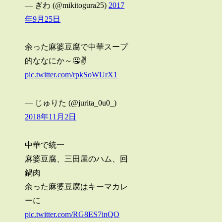
— ぎわ (@mikitogura25)
2017
年9月25日
余った麻婆豆腐で中華スープ
的ななにか～🤤✌️
pic.twitter.com/rpkSoWUrX1
— じゅりた (@jurita_0u0_)
2018年11月2日
中華で統一
麻婆豆腐、三田屋のハム、回
鍋肉
余った麻婆豆腐はキーマカレ
ーに
pic.twitter.com/RG8ES7inQO