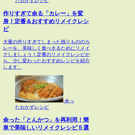
たおかずレシピ
作りすぎて余る「カレー」を変
身！定番＆おすすめリメイクレシ
ピ
大量の作りすぎてしまった残りもののカ
レーを、美味しく食べきるためにリメイ
クしましょう！定番のリメイクレシピか
ら、少し変わったおすすめレシピを紹介
します。
余っ
たおかずレシピ
余った「とんかつ」を再利用！簡
単で美味しいリメイクレシピ５選