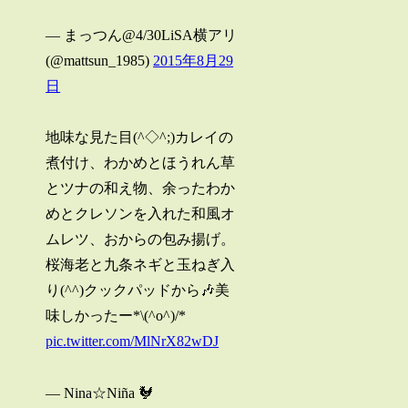
— まっつん@4/30LiSA横アリ
(@mattsun_1985)
2015年8月29
日
地味な見た目(^◇^;)カレイの
煮付け、わかめとほうれん草
とツナの和え物、余ったわか
めとクレソンを入れた和風オ
ムレツ、おからの包み揚げ。
桜海老と九条ネギと玉ねぎ入
り(^^)クックパッドから🎶美
味しかったー*\(^o^)/*
pic.twitter.com/MlNrX82wDJ
— Nina☆Niña 🐓