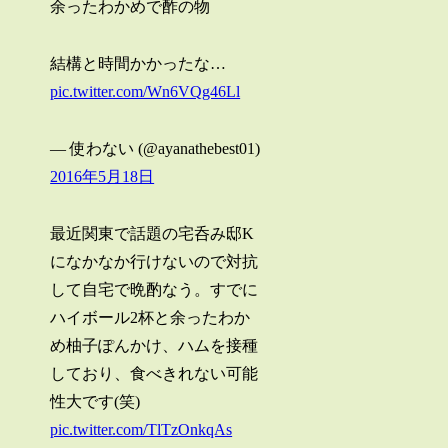
余ったわかめで酢の物
結構と時間かかったな…
pic.twitter.com/Wn6VQg46Ll
— 使わない (@ayanathebest01)
2016年5月18日
最近関東で話題の宅呑み邸K
になかなか行けないので対抗
して自宅で晩酌なう。すでに
ハイボール2杯と余ったわか
め柚子ぽんかけ、ハムを接種
しており、食べきれない可能
性大です(笑)
pic.twitter.com/TlTzOnkqAs