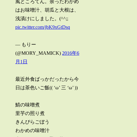
風ところてん。余ったわかめ
はお味噌汁、胡瓜と大根は、
浅漬けにしました。(^^;;
pic.twitter.com/jbK9xGtDsq
— もりー
(@MORY_MAMICK)
2016年6
月1日
最近外食ばっかだったから今
日は茶色いご飯(( ‘ω’ 三 ‘ω’ ))
鯖の味噌煮
里芋の照り煮
きんぴらごぼう
わかめの味噌汁