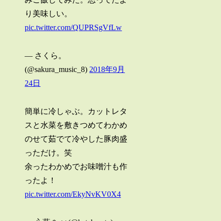
り美味しい。
pic.twitter.com/QUPRSgVfLw
— さくら。
(@sakura_music_8)
2018年9月
24日
簡単に冷しゃぶ。カットレタ
スと水菜を敷きつめてわかめ
のせて茹でて冷やした豚肉盛
っただけ。笑
余ったわかめでお味噌汁も作
ったよ！
pic.twitter.com/EkyNvKV0X4