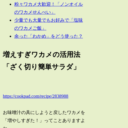
粉々ワカメ大歓迎！「ノンオイル
のワカメせんべい」
少量でも大量でもお好みで「塩味
のワカメご飯」
余った「わかめ」をどう使った？
増えすぎワカメの活用法
「ざく切り簡単サラダ」
https://cookpad.com/recipe/2838988
お味噌汁の具にしようと戻したワカメを
「増やしすぎた！」ってことありますよ