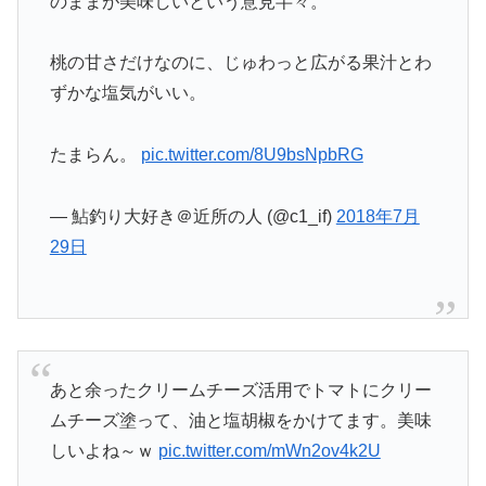
のままが美味しいという意見半々。
桃の甘さだけなのに、じゅわっと広がる果汁とわ
ずかな塩気がいい。
たまらん。
pic.twitter.com/8U9bsNpbRG
— 鮎釣り大好き＠近所の人 (@c1_if)
2018年7月
29日
あと余ったクリームチーズ活用でトマトにクリー
ムチーズ塗って、油と塩胡椒をかけてます。美味
しいよね～ｗ
pic.twitter.com/mWn2ov4k2U