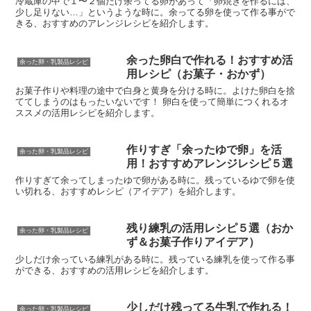
冷蔵庫の中で１〜２個だけ余ってる卵があって「卵焼きを作るには、
少し足りない…」というような時に。余ってる卵を使って作る事がで
きる、おすすめのアレンジレシピを紹介します。
余った卵白で作れる！おすすめ活
余った卵・乳製品レシピ
用レシピ（お菓子・おかず）
お菓子作りや料理の途中で白身と黄身を分ける時に。よけた卵白を捨
ててしまうのはもったいないです！ 卵白を使って簡単につくれるオ
ススメの活用レシピを紹介します。
作りすぎ「余ったゆで卵」を活
余った卵・乳製品レシピ
用！おすすめアレンジレシピ５選
作りすぎて余ってしまったゆで卵がある時に。残っているゆで卵を使
い切れる、おすすめレシピ（アイデア）を紹介します。
残り練乳の活用レシピ５選（おか
余った卵・乳製品レシピ
ず＆お菓子作りアイデア）
少しだけ余っている練乳がある時に。残っている練乳を使って作る事
ができる、おすすめの活用レシピを紹介します。
少しだけ残ってる牛乳で作れる！
余った卵・乳製品レシピ