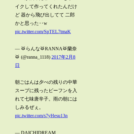
イクして作ってくれたんだけ
ど 器から飛び出してて 二郎
かと思った‥w
pic.twitter.com/SpTEL7tmaK
— 🥁らんな🥁RANNA🥁蘭奈
🥁 (@ranna_1118)
2017年2月8
日
朝ごはんは夕べの残りの中華
スープに残ったビーフンを入
れて七味唐辛子。雨の朝には
しみるぜぇ。
pic.twitter.com/s7yHesu13n
— DAICHIDREAM