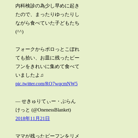
内科検診の為少し早めに起き
たので、まったりゆったりし
ながら食べていた子どもたち
(^^)
フォークからポロっとこぼれ
ても拾い、お皿に残ったビー
フンをきれいに集めて食べて
いましたよ♫
pic.twitter.com/RO7wqcmNW5
— せきゅりてぃー・ぶらん
けっと (@OnenessBlanket)
2018年11月21日
ママが残ったビーフンをリメ