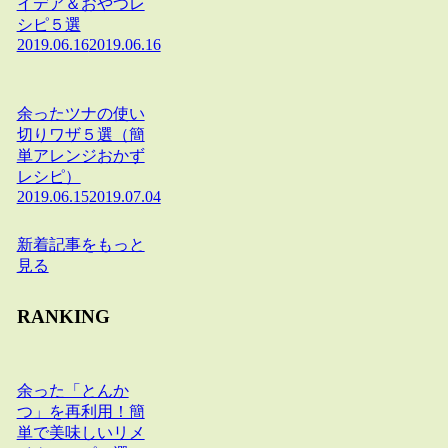
イデア＆おやつレ
シピ５選
2019.06.16
2019.06.16
余ったツナの使い
切りワザ５選（簡
単アレンジおかず
レシピ）
2019.06.15
2019.07.04
新着記事をもっと
見る
RANKING
余った「とんか
つ」を再利用！簡
単で美味しいリメ