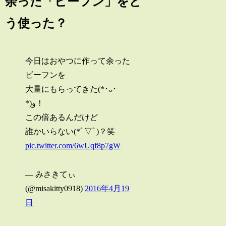
余った「ビーフン」をど
う使った？
今日はおやつに作って余った
ビーフンを
大量にもらってきた(*･ᴗ･
*)و！
この倍あるんだけど
誰かいらない(*ﾟ▽ﾟ)？笑
pic.twitter.com/6wUqf8p7gW
— みさきてぃ
(@misakitty0918)
2016年4月19
日