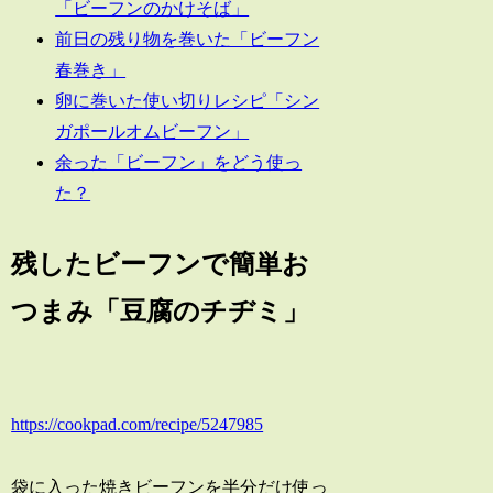
「ビーフンのかけそば」
前日の残り物を巻いた「ビーフン
春巻き」
卵に巻いた使い切りレシピ「シン
ガポールオムビーフン」
余った「ビーフン」をどう使っ
た？
残したビーフンで簡単お
つまみ「豆腐のチヂミ」
https://cookpad.com/recipe/5247985
袋に入った焼きビーフンを半分だけ使っ