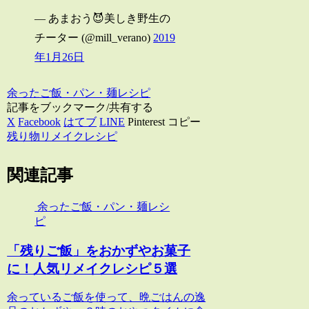
— あまおう😈美しき野生の
チーター (@mill_verano)
2019
年1月26日
余ったご飯・パン・麺レシピ
記事をブックマーク/共有する
X
Facebook
はてブ
LINE
Pinterest
コピー
残り物リメイクレシピ
関連記事
余ったご飯・パン・麺レシ
ピ
「残りご飯」をおかずやお菓子
に！人気リメイクレシピ５選
余っているご飯を使って、晩ごはんの逸