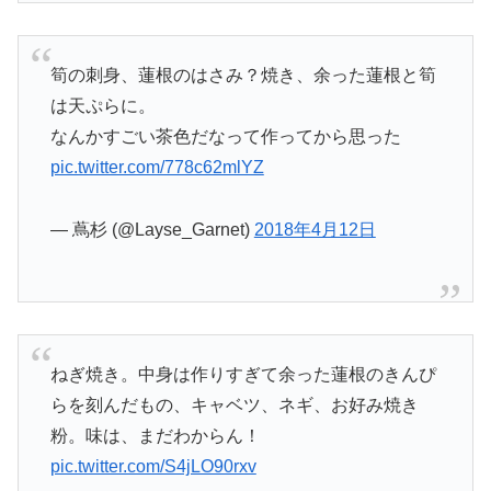
筍の刺身、蓮根のはさみ？焼き、余った蓮根と筍
は天ぷらに。
なんかすごい茶色だなって作ってから思った
pic.twitter.com/778c62mlYZ
— 蔦杉 (@Layse_Garnet)
2018年4月12日
ねぎ焼き。中身は作りすぎて余った蓮根のきんぴ
らを刻んだもの、キャベツ、ネギ、お好み焼き
粉。味は、まだわからん！
pic.twitter.com/S4jLO90rxv