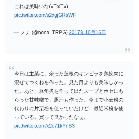
これは美味いな(๑¯ω¯๑)
pic.twitter.com/s2xgjGRsWF
— ノナ (@nona_TRPG)
2017年10月16日
今日は主菜に、余った蓮根のキンピラを鶏挽肉に
混ぜてつくねを作った。見た目よりも美味しかっ
た。あと、豚角煮を作って出たスープとポセにも
らった甘味噌で、豚汁も作った。今まで小麦粉の
代わりに片栗粉を使っていたけど、最近米粉を使
っている。買って良かったなぁ。
pic.twitter.com/x2c71kYnS3