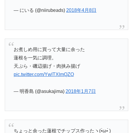
— にいる (@niirubeads)
2018年4月8日
お煮しめ用に買って大量に余った
蓮根を一気に調理。
天ぷら・磯辺揚げ・肉挟み揚げ
pic.twitter.com/YwITXlmQZO
— 明香島 (@asukajima)
2018年1月7日
ちょっと余った蓮根でチップス作ったヽ(•̀ω•́ )ゝ