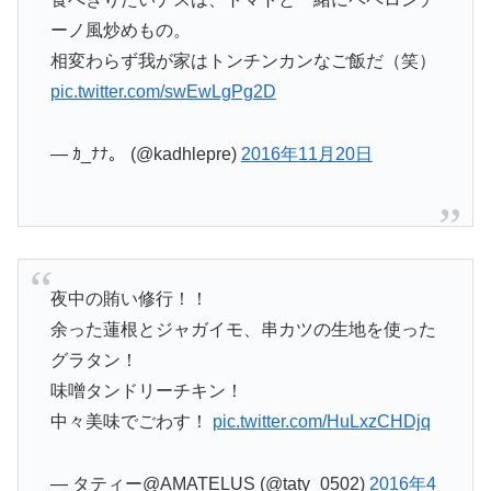
ーノ風炒めもの。
相変わらず我が家はトンチンカンなご飯だ（笑）
pic.twitter.com/swEwLgPg2D
— ｶ_ﾅﾅ。 (@kadhlepre)
2016年11月20日
夜中の賄い修行！！
余った蓮根とジャガイモ、串カツの生地を使った
グラタン！
味噌タンドリーチキン！
中々美味でごわす！
pic.twitter.com/HuLxzCHDjq
— タティー@AMATELUS (@taty_0502)
2016年4