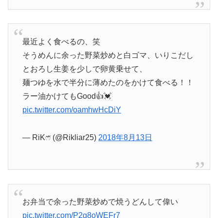
最近よく食べるの、笑
そうめんに余った野菜炒めと白ゴマ、いりこだし
とおろし生姜を少しで卵黄乗せて、
麺つゆを水で半分に薄めたのをかけて食べる！！
ラー油かけてもGood👍💓
pic.twitter.com/oamhwHcDiY
— RiKෆ̈ (@Rikliar25)
2018年8月13日
お弁当で余った野菜炒めで焼うどんして偉い
pic.twitter.com/P2g8oWEFr7