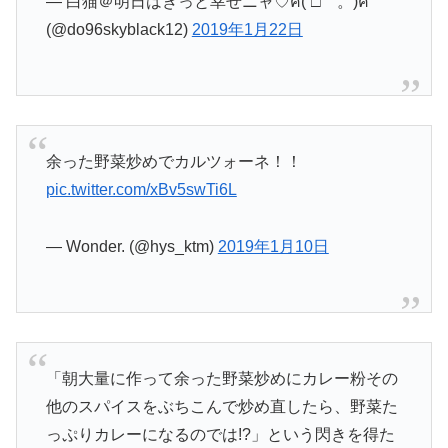
— 白猫＠明日はきっと幸せニャ♡ฅ(´□｀。)ฅ
(@do96skyblack12)
2019年1月22日
余った野菜炒めでカルツォーネ！！
pic.twitter.com/xBv5swTi6L
— Wonder. (@hys_ktm)
2019年1月10日
「朝大量に作って余った野菜炒めにカレー粉その
他のスパイスをぶちこんで炒め直したら、野菜た
っぷりカレーになるのでは!?」という閃きを得た