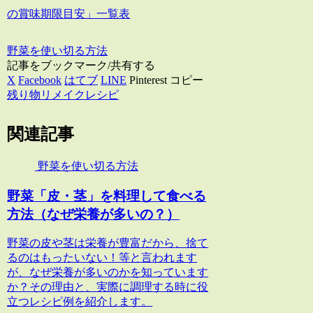
の賞味期限目安」一覧表
野菜を使い切る方法
記事をブックマーク/共有する
X
Facebook
はてブ
LINE
Pinterest
コピー
残り物リメイクレシピ
関連記事
野菜を使い切る方法
野菜「皮・茎」を料理して食べる
方法（なぜ栄養が多いの？）
野菜の皮や茎は栄養が豊富だから、捨て
るのはもったいない！等と言われます
が、なぜ栄養が多いのかを知っています
か？その理由と、実際に調理する時に役
立つレシピ例を紹介します。