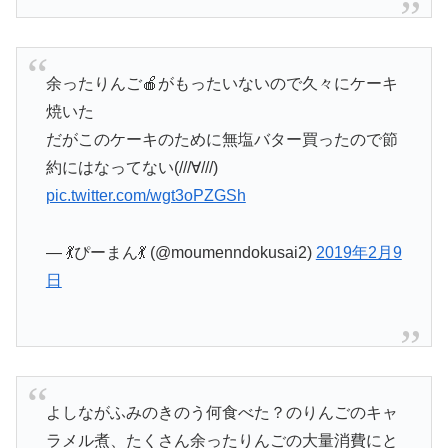
余ったりんご🍎がもったいないので久々にケーキ
焼いた
だがこのケーキのために無塩バター買ったので節
約にはなってない(///∀///)
pic.twitter.com/wgt3oPZGSh
— 💃ぴーまん💃 (@moumenndokusai2)
2019年2月9
日
よしながふみのきのう何食べた？のりんごのキャ
ラメル煮、たくさん余ったりんごの大量消費にと