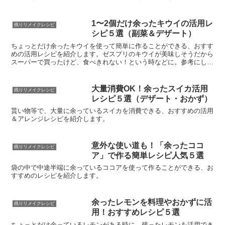
1〜2個だけ余ったキウイの活用レ
残りリメイクレシピ
シピ５選（副菜＆デザート）
ちょっとだけ余ったキウイを使って簡単に作ることができる、おすす
めの活用レシピを紹介します。ゼスプリのキウイが美味しそうだから
スーパーで買ったけど、食べきれない！という時などに。参考にして
みて下さい↓
大量消費OK！余ったスイカ活用
残りリメイクレシピ
レシピ５選（デザート・おかず）
貰い物等で、大量に余っているスイカを消費できる、おすすめの活用
＆アレンジレシピを紹介します。
意外な使い道も！「余ったココ
残りリメイクレシピ
ア」で作る簡単レシピ人気５選
袋の中で中途半端に余っているココアを使って作ることができる、お
すすめのレシピを紹介します。
余ったレモンを料理やおかずに活
残りリメイクレシピ
用！おすすめレシピ５選
ちょっとだけ余っているレモンがある時に。残ったレモンを活用でき