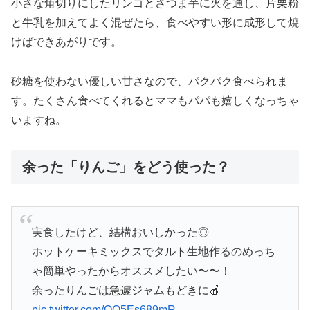
小さな角切りにしたリンゴとさつま芋に火を通し、片栗粉
と牛乳を加えてよく混ぜたら、食べやすい形に成形して焼
けばできあがりです。
砂糖を使わない優しい甘さなので、パクパク食べられま
す。たくさん食べてくれるとママもパパも嬉しくなっちゃ
いますね。
余った「りんご」をどう使った？
実食したけど、結構おいしかった◎
ホットケーキミックスでタルト生地作るのめっち
ゃ簡単やったからオススメしたい〜〜！
余ったりんごは急遽ジャムもどきに🍎
pic.twitter.com/QO5Es689mR