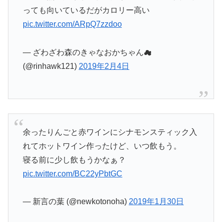
っても向いているだがカロリー高い
pic.twitter.com/ARpQ7zzdoo
— ざわざわ森のきゃなおかちゃん☁︎
(@rinhawk121)
2019年2月4日
余ったりんごと赤ワインにシナモンスティック入
れてホットワイン作ったけど、いつ飲もう。
寝る前に少し飲もうかなぁ？
pic.twitter.com/BC22yPbtGC
— 新言の葉 (@newkotonoha)
2019年1月30日