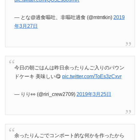
— とな@過食嘔吐、非嘔吐過食 (@mtmtkin)
2019
年3月27日
今日の朝ごはんは昨日余ったりんご入りのパウン
ドケーキ 美味しい😋
pic.twitter.com/ToEs3zCxvr
— りり👀 (@riri_crew2709)
2019年3月25日
余ったりんごでコンポート的な何かを作ったから