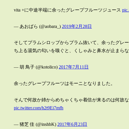
vita +に中途半端に余ったグレープフルーツジュース
pic
— あおばら (@aobara_)
2019年2月28日
そしてプラムシロップからプラム抜いて、余ったグレー
ち上る湯気の匂いを嗅ぐと、くしゃみと鼻水が止まら
— 胡 鳥子 (@kotolico)
2017年7月11日
余ったグレープフルーツはモーニとなりました。
そんで何故か姉からめちゃくちゃ着信が来るのは何故な
pic.twitter.com/h2t9Ei7mfh
— 猪芝 佳 (@inshbK)
2017年6月23日