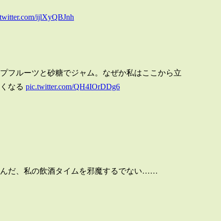
.twitter.com/ijlXyQBJnh
プフルーツと砂糖でジャム。なぜか私はここから立
なくなる
pic.twitter.com/QH4IOrDDg6
んだ、私の飲酒タイムを邪魔するでない……