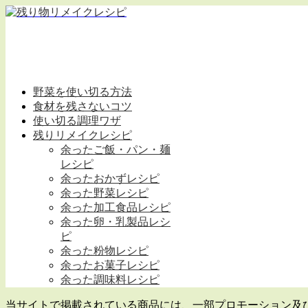
野菜を使い切る方法
食材を残さないコツ
使い切る調理ワザ
残りリメイクレシピ
余ったご飯・パン・麺
レシピ
余ったおかずレシピ
余った野菜レシピ
余った加工食品レシピ
余った卵・乳製品レシ
ピ
余った粉物レシピ
余ったお菓子レシピ
余った調味料レシピ
当サイトで掲載されている商品には、一部プロモーション及