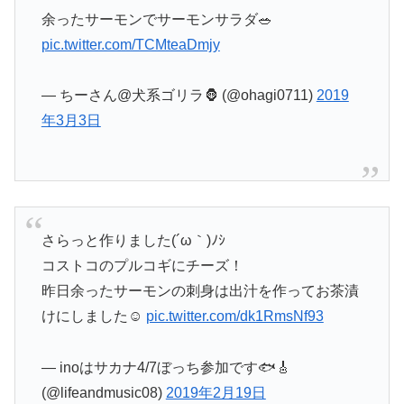
余ったサーモンでサーモンサラダ🥗
pic.twitter.com/TCMteaDmjy
— ちーさん@犬系ゴリラ🦍 (@ohagi0711)
2019
年3月3日
さらっと作りました(´ω｀)ﾉｼ
コストコのプルコギにチーズ！
昨日余ったサーモンの刺身は出汁を作ってお茶漬
けにしました☺️
pic.twitter.com/dk1RmsNf93
— inoはサカナ4/7ぼっち参加です🐟🎸
(@lifeandmusic08)
2019年2月19日