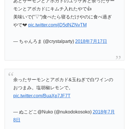
あとサーモンとアボカドのユッケ丼と余ったサー
モンとアボカドにキムチ入れたやで👍
美味いで(°▽°)食べたら寝るだけやのに食べ過ぎ
やで💔
pic.twitter.com/jD5dNZNvTM
— ちゃんろま (@crystalparty)
2018年7月17日
余ったサーモンとアボカド&玉ねぎで白ワインの
おつまみ。塩胡椒レモンで。
pic.twitter.com/BuaXp7JF7T
— ぬこどこ@Nuko (@nukodokosoko)
2018年7月
8日