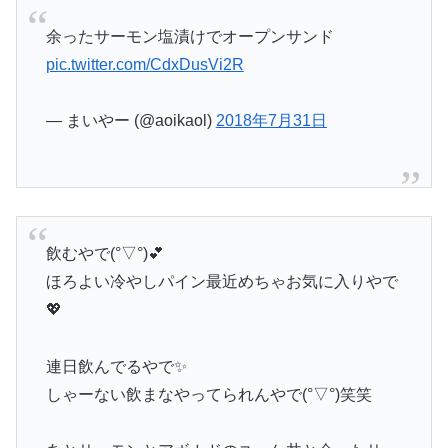
余ったサーモン塩漬けでオープンサンド
pic.twitter.com/CdxDusVi2R
— まいやー (@aoikaol)
2018年7月31日
飲むやで(°▽°)💕
ほろよい冷やしパイン最近めちゃお気に入りやで
💖
連日飲んでるやで✨
しゃーない飲まなやってられんやで(°▽°)笑笑