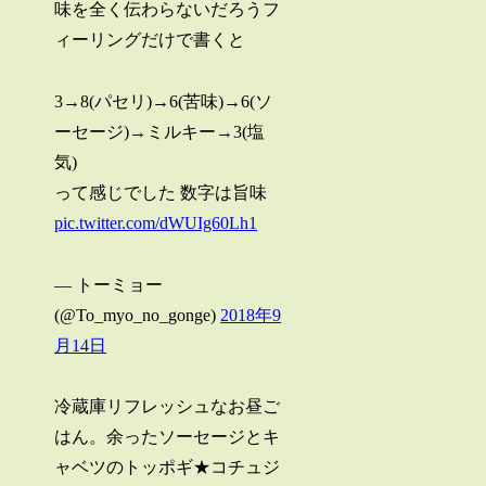
味を全く伝わらないだろうフ
ィーリングだけで書くと
3→8(パセリ)→6(苦味)→6(ソ
ーセージ)→ミルキー→3(塩
気)
って感じでした 数字は旨味
pic.twitter.com/dWUIg60Lh1
— トーミョー
(@To_myo_no_gonge)
2018年9
月14日
冷蔵庫リフレッシュなお昼ご
はん。余ったソーセージとキ
ャベツのトッポギ★コチュジ