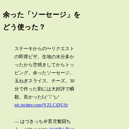
余った「ソーセージ」を
どう使った？
ステーキからの〜リクエスト
の即席ピザ。生地の水分多か
ったから空焼きしてからトッ
ピング。余ったソーセージ、
玉ねぎスライス、チーズ。30
分で作った割には大好評で瞬
殺。良かったL(‘▽‘)／
pic.twitter.com/jYZLCiDUSt
— はづきっち＠育児奮闘ち