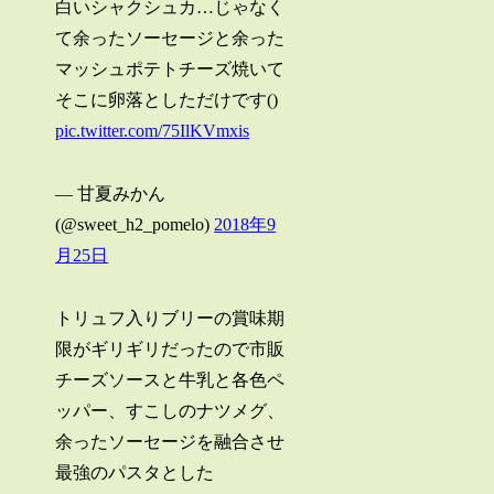
白いシャクシュカ…じゃなく
て余ったソーセージと余った
マッシュポテトチーズ焼いて
そこに卵落としただけです()
pic.twitter.com/75IlKVmxis
— 甘夏みかん
(@sweet_h2_pomelo)
2018年9
月25日
トリュフ入りブリーの賞味期
限がギリギリだったので市販
チーズソースと牛乳と各色ペ
ッパー、すこしのナツメグ、
余ったソーセージを融合させ
最強のパスタとした