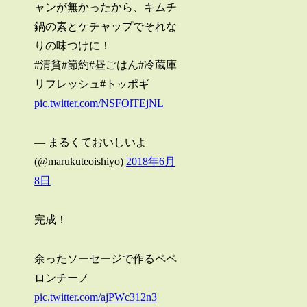
ャンが無かったから、キムチ
鍋の素とケチャップでそれな
りの味つけに！
#清貧#節約#昼ごはん#冷蔵庫
リフレッシュ#トッポギ
pic.twitter.com/NSFOlTEjNL
— まるくておいしいよ
(@marukuteoishiyo)
2018年6月
8日
完成！
余ったソーセージで作るペペ
ロンチーノ
pic.twitter.com/ajPWc312n3