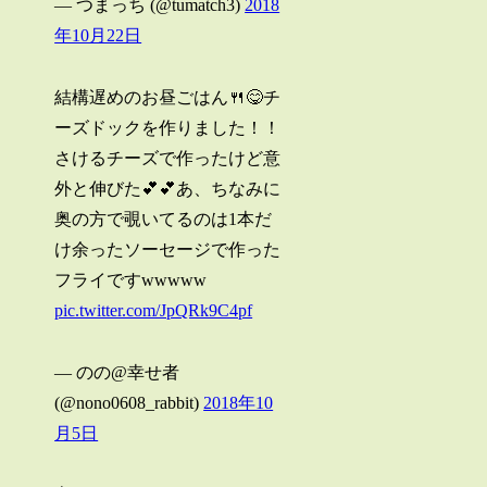
— つまっち (@tumatch3)
2018
年10月22日
結構遅めのお昼ごはん🍴😋チ
ーズドックを作りました！！
さけるチーズで作ったけど意
外と伸びた💕💕あ、ちなみに
奥の方で覗いてるのは1本だ
け余ったソーセージで作った
フライですwwwww
pic.twitter.com/JpQRk9C4pf
— のの@幸せ者
(@nono0608_rabbit)
2018年10
月5日