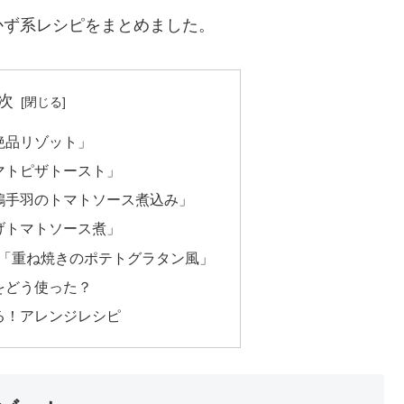
かず系レシピをまとめました。
次
絶品リゾット」
マトピザトースト」
鶏手羽のトマトソース煮込み」
げトマトソース煮」
K「重ね焼きのポテトグラタン風」
をどう使った？
る！アレンジレシピ