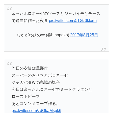
余ったボロネーゼのソースとジャガイモとチーズ
で適当に作った夜食
pic.twitter.com/51Gz3lJxrm
— なかがわひの🎺 (@hinopako)
2017年8月25日
昨日の夕飯は旦那作
スーパーのおせちとボロネーゼ
ジャガバタWith烏賊の塩辛
今日は余ったボロネーゼでミートグラタンと
ローストビーフ
あとコンソメスープ作る。
pic.twitter.com/zdGkaMspk6