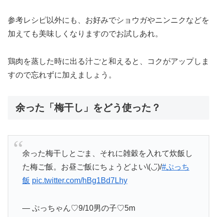
参考レシピ以外にも、お好みでショウガやニンニクなどを
加えても美味しくなりますのでお試しあれ。
鶏肉を蒸した時に出る汁ごと和えると、コクがアップしま
すので忘れずに加えましょう。
余った「梅干し」をどう使った？
余った梅干しとごま、それに雑穀を入れて炊飯し
た梅ご飯。お昼ご飯にちょうどよい\(◡̈)/
#ぷっち
飯
pic.twitter.com/hBg1Bd7Lhy
— ぷっちゃん♡9/10男の子♡5m