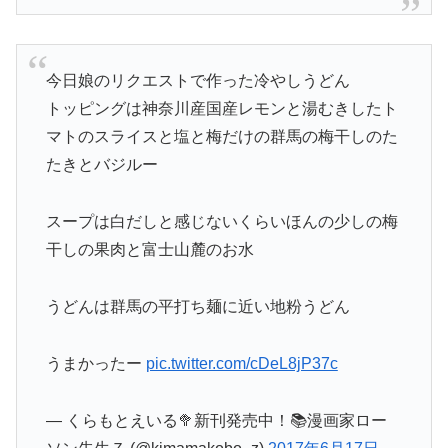
今日娘のリクエストで作った冷やしうどん
トッピングは神奈川産国産レモンと湯むきしたト
マトのスライスと塩と梅だけの群馬の梅干しのた
たきとバジルー
スープは白だしと感じないくらいほんの少しの梅
干しの果肉と富士山麓のお水
うどんは群馬の平打ち麺に近い地粉うどん
うまかったー
pic.twitter.com/cDeL8jP37c
— くらもとえいる🥦新刊発売中！📚漫画家ロー