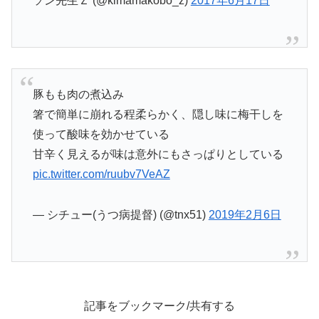
ソン先生Ｚ (@kimamakobo_z)
2017年6月17日
豚もも肉の煮込み
箸で簡単に崩れる程柔らかく、隠し味に梅干しを
使って酸味を効かせている
甘辛く見えるが味は意外にもさっぱりとしている
pic.twitter.com/ruubv7VeAZ
— シチュー(うつ病提督) (@tnx51)
2019年2月6日
記事をブックマーク/共有する