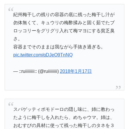
紀州梅干しの残りの容器の底に残った梅干し汁が
勿体無くて、キュウリの梅酢揉みと固く茹でたブ
ロッコリーをグリグリ入れて梅マヨにする貧乏臭
さ。
容器までそのままは我ながら手抜き過ぎる。
pic.twitter.com/qDJeO9TnNQ
— ::ruiiiiiiii:: (@ruiiiiiiii)
2018年1月17日
スパゲッティポモドーロの隠し味に、姉に教わっ
たように梅干しを入れたら、めちゃウマ。姉は、
おむすびの具材に使って残った梅干しのタネを３