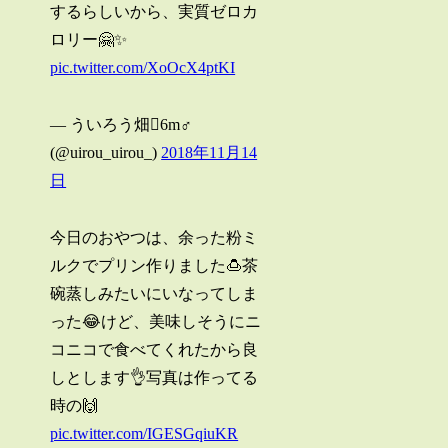
するらしいから、実質ゼロカ
ロリー🤗✨
pic.twitter.com/XoOcX4ptKI
— ういろう畑6m♂
(@uirou_uirou_)
2018年11月14
日
今日のおやつは、余った粉ミ
ルクでプリン作りました🍮茶
碗蒸しみたいにいなってしま
った😂けど、美味しそうにニ
コニコで食べてくれたから良
しとします👌写真は作ってる
時の🙌
pic.twitter.com/IGESGqiuKR