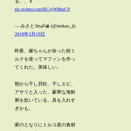
る、、🍼
pic.twitter.com/RCiyW8buC0
— みさと3m👶🍯 (@mokao_ji)
2019年3月19日
昨夜、嫁ちゃんが余った粉ミ
ルクを使ってマフィンを作っ
てくれた。美味しい。
朝から干し貝柱、干しエビ、
アサリと入った、豪華な海鮮
粥を炊いている。具を入れす
ぎかも。
家のとなりにトルコ産の食材