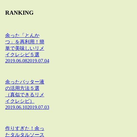
RANKING
余った「とんか
つ」を再利用！簡
単で美味しいリメ
イクレシピ５選
2019.06.08
2019.07.04
余ったバッター液
の活用方法５選
（真似できるリメ
イクレシピ）
2019.06.10
2019.07.03
作りすぎた！余っ
たタルタルソース