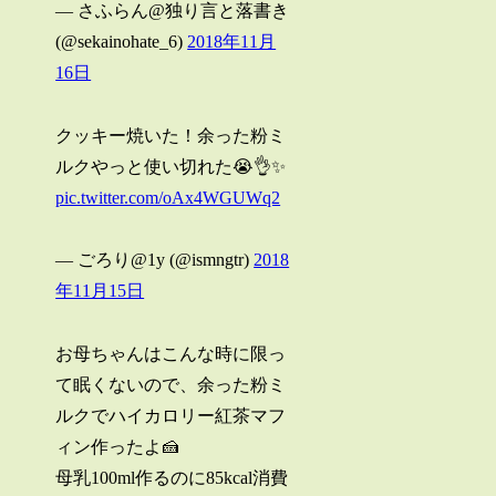
— さふらん@独り言と落書き
(@sekainohate_6)
2018年11月
16日
クッキー焼いた！余った粉ミ
ルクやっと使い切れた😭👌✨
pic.twitter.com/oAx4WGUWq2
— ごろり@1y (@ismngtr)
2018
年11月15日
お母ちゃんはこんな時に限っ
て眠くないので、余った粉ミ
ルクでハイカロリー紅茶マフ
ィン作ったよ🍰
母乳100ml作るのに85kcal消費