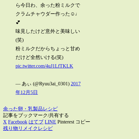
ら今日わ、余った粉ミルクで
クラムチャウダー作った☺️♩
💕
味見したけど意外と美味しい
(笑)
粉ミルクだからちょっと甘め
だけど全然いける(笑)
pic.twitter.com/4uJ1LfTKLK
— あぃ (@Ryuu3ai_0301)
2017
年12月5日
余った卵・乳製品レシピ
記事をブックマーク/共有する
X
Facebook
はてブ
LINE
Pinterest
コピー
残り物リメイクレシピ