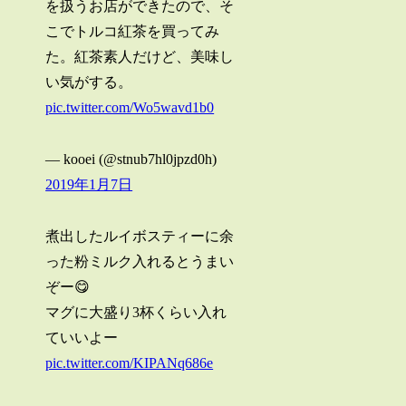
を扱うお店ができたので、そ
こでトルコ紅茶を買ってみ
た。紅茶素人だけど、美味し
い気がする。
pic.twitter.com/Wo5wavd1b0
— kooei (@stnub7hl0jpzd0h)
2019年1月7日
煮出したルイボスティーに余
った粉ミルク入れるとうまい
ぞー😋
マグに大盛り3杯くらい入れ
ていいよー
pic.twitter.com/KIPANq686e