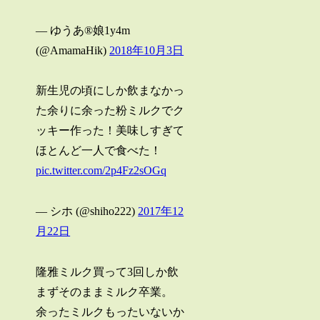
— ゆうあ®︎娘1y4m
(@AmamaHik)
2018年10月3日
新生児の頃にしか飲まなかっ
た余りに余った粉ミルクでク
ッキー作った！美味しすぎて
ほとんど一人で食べた！
pic.twitter.com/2p4Fz2sOGq
— シホ (@shiho222)
2017年12
月22日
隆雅ミルク買って3回しか飲
まずそのままミルク卒業。
余ったミルクもったいないか