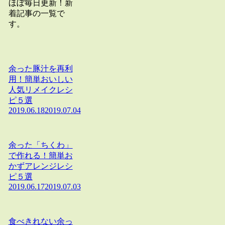
ほぼ毎日更新！新
着記事の一覧で
す。
余った豚汁を再利
用！簡単おいしい
人気リメイクレシ
ピ５選
2019.06.18
2019.07.04
余った「ちくわ」
で作れる！簡単お
かずアレンジレシ
ピ５選
2019.06.17
2019.07.03
食べきれない余っ