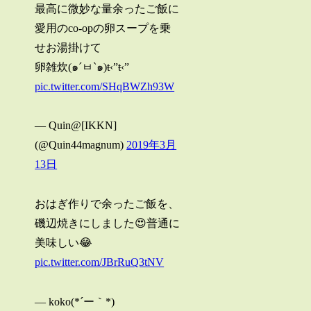
最高に微妙な量余ったご飯に
愛用のco-opの卵スープを乗
せお湯掛けて
卵雑炊(๑´ㅂ`๑)ŧ‹”ŧ‹”
pic.twitter.com/SHqBWZh93W
— Quin@[IKKN]
(@Quin44magnum)
2019年3月
13日
おはぎ作りで余ったご飯を、
磯辺焼きにしました😍普通に
美味しい😂
pic.twitter.com/JBrRuQ3tNV
— koko(*´ー｀*)