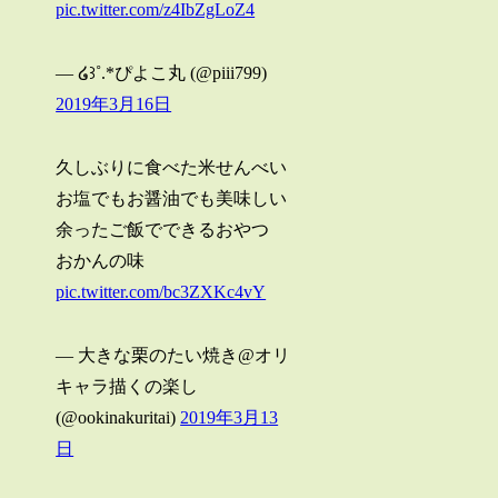
pic.twitter.com/z4IbZgLoZ4
— ໒꒱˚.*ぴよこ丸 (@piii799)
2019年3月16日
久しぶりに食べた米せんべい
お塩でもお醤油でも美味しい
余ったご飯でできるおやつ
おかんの味
pic.twitter.com/bc3ZXKc4vY
— 大きな栗のたい焼き@オリ
キャラ描くの楽し
(@ookinakuritai)
2019年3月13
日