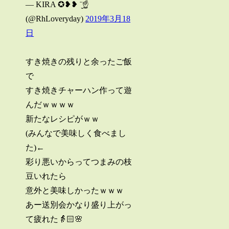
— KIRA ✪❥❥ ¨̮☝️
(@RhLoveryday)
2019年3月18
日
すき焼きの残りと余ったご飯
で
すき焼きチャーハン作って遊
んだｗｗｗｗ
新たなレシピがｗｗ
(みんなで美味しく食べまし
た)←
彩り悪いからってつまみの枝
豆いれたら
意外と美味しかったｗｗｗ
あー送別会かなり盛り上がっ
て疲れた👵🏻🌸