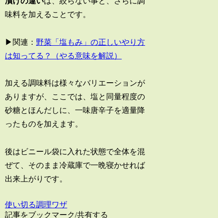
漬けの違い
は、絞らない事と、さらに調
味料を加えることです。
▶関連：
野菜「塩もみ」の正しいやり方
は知ってる？（やる意味を解説）
加える調味料は様々なバリエーションが
ありますが、ここでは、塩と同量程度の
砂糖とほんだしに、一味唐辛子を適量降
ったものを加えます。
後はビニール袋に入れた状態で全体を混
ぜて、そのまま冷蔵庫で一晩寝かせれば
出来上がりです。
使い切る調理ワザ
記事をブックマーク/共有する