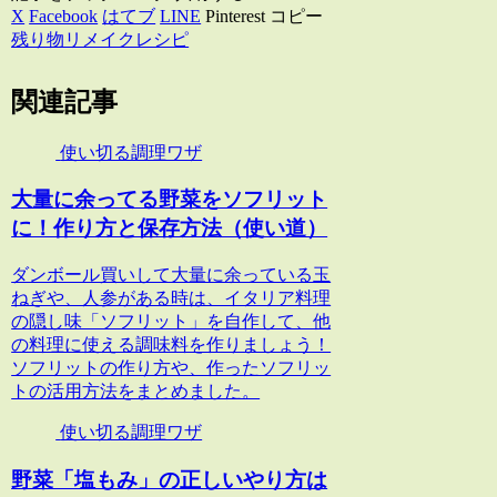
X
Facebook
はてブ
LINE
Pinterest
コピー
残り物リメイクレシピ
関連記事
使い切る調理ワザ
大量に余ってる野菜をソフリット
に！作り方と保存方法（使い道）
ダンボール買いして大量に余っている玉
ねぎや、人参がある時は、イタリア料理
の隠し味「ソフリット」を自作して、他
の料理に使える調味料を作りましょう！
ソフリットの作り方や、作ったソフリッ
トの活用方法をまとめました。
使い切る調理ワザ
野菜「塩もみ」の正しいやり方は