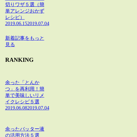
切りワザ５選（簡
単アレンジおかず
レシピ）
2019.06.15
2019.07.04
新着記事をもっと
見る
RANKING
余った「とんか
つ」を再利用！簡
単で美味しいリメ
イクレシピ５選
2019.06.08
2019.07.04
余ったバッター液
の活用方法５選