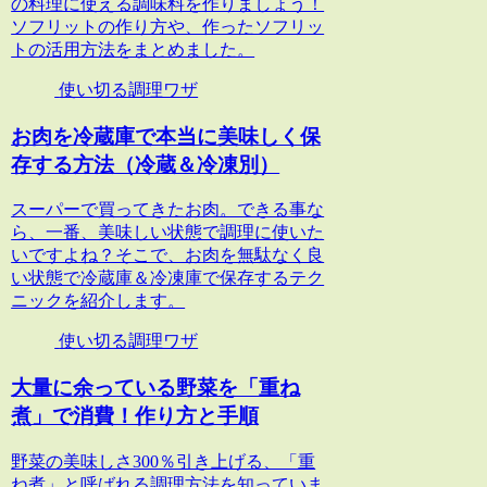
の料理に使える調味料を作りましょう！
ソフリットの作り方や、作ったソフリッ
トの活用方法をまとめました。
使い切る調理ワザ
お肉を冷蔵庫で本当に美味しく保
存する方法（冷蔵＆冷凍別）
スーパーで買ってきたお肉。できる事な
ら、一番、美味しい状態で調理に使いた
いですよね？そこで、お肉を無駄なく良
い状態で冷蔵庫＆冷凍庫で保存するテク
ニックを紹介します。
使い切る調理ワザ
大量に余っている野菜を「重ね
煮」で消費！作り方と手順
野菜の美味しさ300％引き上げる、「重
ね煮」と呼ばれる調理方法を知っていま