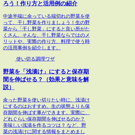
ろう！作り方と活用例の紹介
中途半端に余っている端切れの野菜を使
って、干し野菜を作りましょう！生の野
菜から「干し野菜」にすると良い所がた
くさん。そんな、干し野菜ならではのメ
リットや、実際の作り方、料理で使う時
の活用事例を紹介します。
使い切る調理ワザ
野菜を「浅漬け」にすると保存期
間を伸ばせる？（効果と意味を解
説）
余った野菜を使い切りたい時に、浅漬け
にするのはおすすめ。生の状態よりも保
存期間を伸ばす事ができます。実際に、
どれぐらい保存期間を伸ばせるのか？
美味しい浅漬を作るコツは？ など、野
菜の浅漬けに関する情報をまとめまし