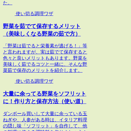
た。
使い切る調理ワザ
野菜を茹でて保存するメリット
（美味しくなる野菜の茹で方）
「野菜は茹でると栄養素が逃げる！」等
と言われますが、実は茹でて保存すると
色々と良いメリットもあります。野菜を
美味しく茹でるコツと一緒に、そんな野
菜茹で保存のメリットを紹介します。
使い切る調理ワザ
大量に余ってる野菜をソフリット
に！作り方と保存方法（使い道）
ダンボール買いして大量に余っている玉
ねぎや、人参がある時は、イタリア料理
の隠し味「ソフリット」を自作して、他