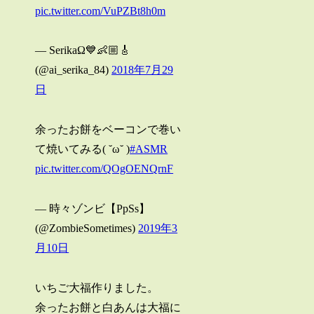
pic.twitter.com/VuPZBt8h0m
— SerikaΩ💙👶🏼🎸
(@ai_serika_84)
2018年7月29
日
余ったお餅をベーコンで巻い
て焼いてみる( ˘ω˘ )
#ASMR
pic.twitter.com/QOgOENQrnF
— 時々ゾンビ【PpSs】
(@ZombieSometimes)
2019年3
月10日
いちご大福作りました。
余ったお餅と白あんは大福に