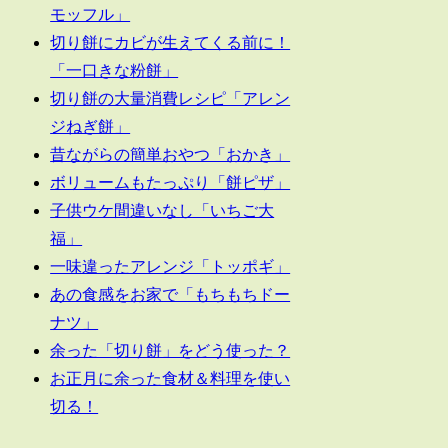
モッフル」
切り餅にカビが生えてくる前に！
「一口きな粉餅」
切り餅の大量消費レシピ「アレン
ジねぎ餅」
昔ながらの簡単おやつ「おかき」
ボリュームもたっぷり「餅ピザ」
子供ウケ間違いなし「いちご大
福」
一味違ったアレンジ「トッポギ」
あの食感をお家で「もちもちドー
ナツ」
余った「切り餅」をどう使った？
お正月に余った食材＆料理を使い
切る！