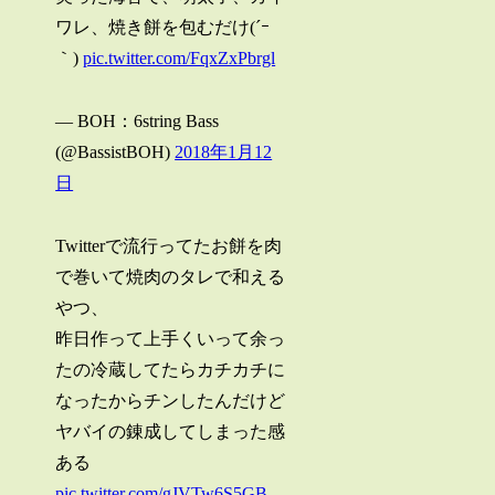
ワレ、焼き餅を包むだけ(´ｰ
｀)
pic.twitter.com/FqxZxPbrgl
— BOH：6string Bass
(@BassistBOH)
2018年1月12
日
Twitterで流行ってたお餅を肉
で巻いて焼肉のタレで和える
やつ、
昨日作って上手くいって余っ
たの冷蔵してたらカチカチに
なったからチンしたんだけど
ヤバイの錬成してしまった感
ある
pic.twitter.com/gJVTw6S5GB