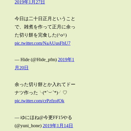
2019年1月27日
今日は二十日正月ということ
で、雑煮を作って正月に余っ
た切り餅を完食した(^o^)
pic.twitter.com/NaAUusFhU7
— Hide (@Hide_pfm)
2019年1
月20日
余った切り餅とか入れてドー
ナツ作った╰(*´︶`*)╯♡
pic.twitter.com/crPzfzofOk
— ゆにほね@今更FF15やる
(@yuni_hone)
2019年1月14日