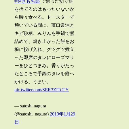
#やきもち部
で余った切り餅
を捨てるのはもったいないか
ら時々食べる。トースターで
焼いている間に、薄口醤油と
キビ砂糖、みりんを手鍋で煮
詰めて、焼き上がった餅をお
椀に投げ入れ、グツグツ煮立
った即席のタレにローズマリ
ーをひとつまみ。香りがたっ
たところで手鍋のタレを餅へ
かける。うまい。
pic.twitter.com/SER3ZIToTY
— satoshi nagura
(@satoshi_nagura)
2019年1月29
日