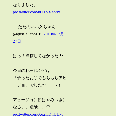
なりました。
pic.twitter.com/u6HNX4orzs
— ただのいい女ちゃん
(@just_a_cool_F)
2018年12月
27日
はっ！投稿してなかった 💦
今日のれーれシピは
「余ったお餅でもちもちアヒ
ージョ」でした〜（ › ·̮ ‹ ）
アヒージョに餅はやみつきに
なる、、危険、、♡
pic.twitter.com/Aq2KDhULk8