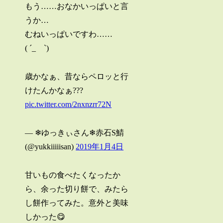
もう……おなかいっぱいと言
うか…
むねいっぱいですわ……
( ´_ゝ`)
歳かなぁ、昔ならペロッと行
けたんかなぁ???
pic.twitter.com/2nxnzrr72N
— ❄ゆっきぃさん❄赤石S鯖
(@yukkiiiiisan)
2019年1月4日
甘いもの食べたくなったか
ら、余った切り餅で、みたら
し餅作ってみた。意外と美味
しかった😋