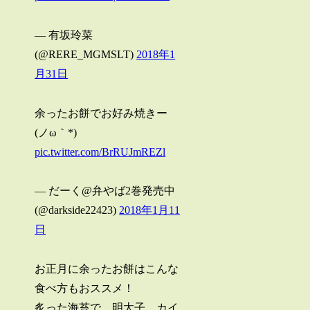
— 有坂玲菜
(@RERE_MGMSLT)
2018年1
月31日
余ったお餅でお好み焼きー
(ノω｀*)
pic.twitter.com/BrRUJmREZl
— だーく@弁やば2巻発売中
(@darkside22423)
2018年1月11
日
お正月に余ったお餅はこんな
食べ方もおススメ！
炙った海苔で、明太子、カイ