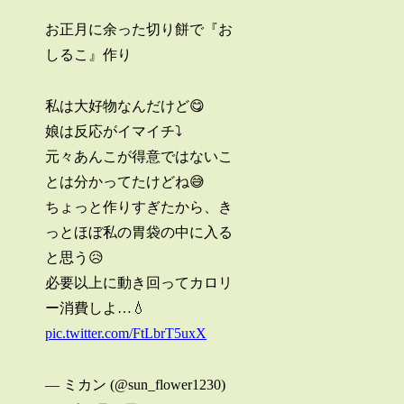
お正月に余った切り餅で『お
しるこ』作り
私は大好物なんだけど😋
娘は反応がイマイチ⤵
元々あんこが得意ではないこ
とは分かってたけどね😅
ちょっと作りすぎたから、き
っとほぼ私の胃袋の中に入る
と思う😥
必要以上に動き回ってカロリ
ー消費しよ…💧
pic.twitter.com/FtLbrT5uxX
— ミカン (@sun_flower1230)