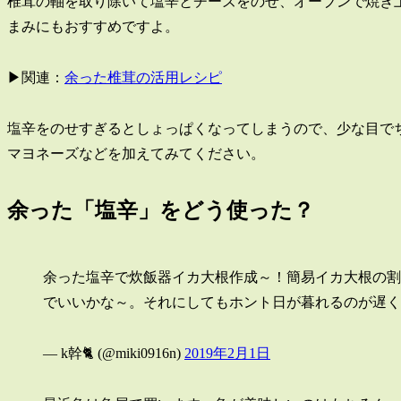
椎茸の軸を取り除いて塩辛とチーズをのせ、オーブンで焼き
まみにもおすすめですよ。
▶関連：
余った椎茸の活用レシピ
塩辛をのせすぎるとしょっぱくなってしまうので、少な目で
マヨネーズなどを加えてみてください。
余った「塩辛」をどう使った？
余った塩辛で炊飯器イカ大根作成～！簡易イカ大根の割
でいいかな～。それにしてもホント日が暮れるのが遅
— k幹🐈 (@miki0916n)
2019年2月1日