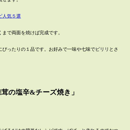
ピ人気５選
くまで両面を焼けば完成です。
にぴったりの１品です。お好みで一味や七味でピリリとさ
椎茸の塩辛&チーズ焼き」