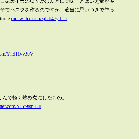
自家製イカの塩辛がほんとに美味！とはいえ量が多
辛でパスタを作るのですが、適当に思いつきで作っ
rne
pic.twitter.com/3jUb47yT1b
r.com/Ynd11yv30V
りんで軽く炒め煮にしたもの。
itter.com/YIY9isr1D8