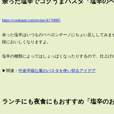
余った塩辛でコクうまパスタ「塩辛の
https://cookpad.com/recipe/4176885
余った塩辛はいつものペペロンチーノにちょい足ししてみま
段においしくなりますよ。
塩辛の種類によってはしょっぱくなったりするので、仕上げ
▶関連：
中途半端な量のパスタを使い切るアイデア
ランチにも夜食にもおすすめ「塩辛の