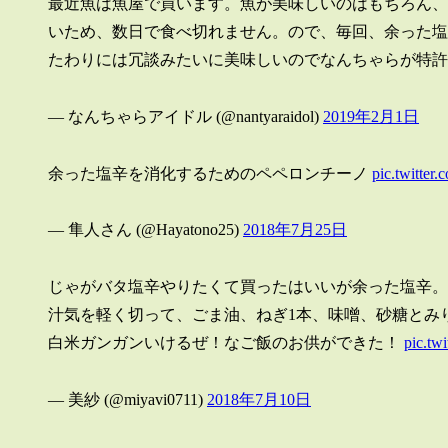
最近魚は魚屋で買います。魚が美味しいのはもちろん、
いため、数日で食べ切れません。ので、毎回、余った塩
たわりには冗談みたいに美味しいのでなんちゃらが特許to
— なんちゃらアイドル (@nantyaraidol)
2019年2月1日
余った塩辛を消化するためのペペロンチーノ
pic.twitte
— 隼人さん (@Hayatono25)
2018年7月25日
じゃがバタ塩辛やりたくて買ったはいいが余った塩辛。
汁気を軽く切って、ごま油、ねぎ1本、味噌、砂糖とみ
白米ガンガンいけるぜ！なご飯のお供ができた！
pic.tw
— 美紗 (@miyavi0711)
2018年7月10日