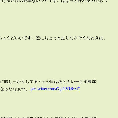
上げるだけの簡単なレシピです。ぱぱっと作れるのでおつ
ちょうどいいです。逆にちょっと足りなさそうなときは、
に味しっかりしてる～✨今日はあとカレーと湯豆腐
くなったなぁ〜。
pic.twitter.com/GyphVk6cxC