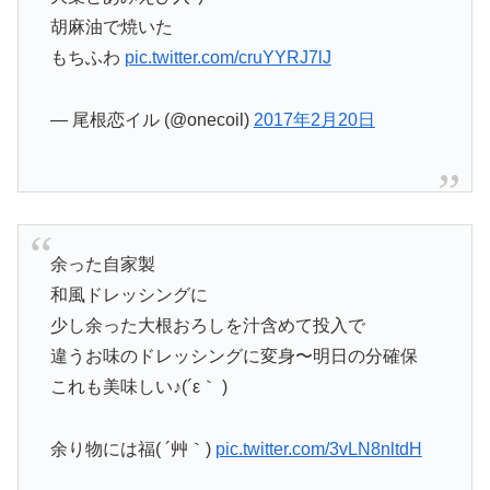
胡麻油で焼いた
もちふわ
pic.twitter.com/cruYYRJ7lJ
— 尾根恋イル (@onecoil)
2017年2月20日
余った自家製
和風ドレッシングに
少し余った大根おろしを汁含めて投入で
違うお味のドレッシングに変身〜明日の分確保
これも美味しい♪(´ε｀ )
余り物には福( ´艸｀)
pic.twitter.com/3vLN8nltdH