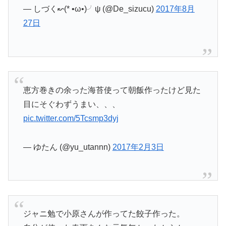
— しづく↜(* •ω•)╯ψ (@De_sizucu)
2017年8月
27日
恵方巻きの余った海苔使って朝飯作ったけど見た
目にそぐわずうまい、、、
pic.twitter.com/5Tcsmp3dyj
— ゆたん (@yu_utannn)
2017年2月3日
ジャニ勉で小原さんが作ってた餃子作った。