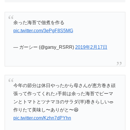
余った海苔で佃煮を作る
pic.twitter.com/3ePgF8S5MG
— ガーシー (@garsy_RSRR)
2019年2月17日
今年の節分は休日やったから母さんが恵方巻き頑
張って作ってくれた♪手前は余った海苔でピーマ
ンとトマトとツナマヨのサラダ(半)巻きらしい🥗
作りたて美味し〜ありがと〜😆
pic.twitter.com/Kzhn7dPYhn