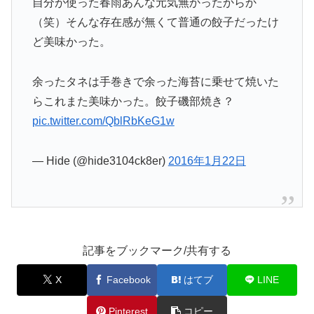
自分が使った春雨あんな元気無かったからか
（笑）そんな存在感が無くて普通の餃子だったけ
ど美味かった。
余ったタネは手巻きで余った海苔に乗せて焼いた
らこれまた美味かった。餃子磯部焼き？
pic.twitter.com/QblRbKeG1w
— Hide (@hide3104ck8er)
2016年1月22日
記事をブックマーク/共有する
X
Facebook
はてブ
LINE
Pinterest
コピー