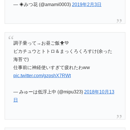
— ◈みつ花 (@amami0003)
2019年2月3日
調子乗って→お昼ご飯🐥💚
ピカチュウとトトロ＆まっくろくろすけ(余った
海苔で)
仕事前に神経使いすぎて疲れたわww
pic.twitter.com/gzpshX7RWt
— みゅーは低浮上中 (@mipu323)
2018年10月13
日