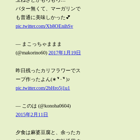
バター無くて、マーガリンで
も普通に美味しかった💕
pic.twitter.com/Xb8OEnihSv
— まこっちゃままま
(@makorino60)
2017年1月19日
昨日残ったカリフラワーでス
ープ作ったよん(∗ ❛ั ᵕ ❛ั )♪
pic.twitter.com/2bHro5j1u1
— このは (@konoha0604)
2015年2月11日
夕食は麻婆豆腐と、余ったカ