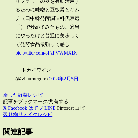
リフラワーの茎を有効活用す
るために味噌と豆板醤とキム
チ（日中韓発酵調味料代表選
手）で炒めてみたもの。適当
にやったけど普通に美味しく
て発酵食品最強って感じ
pic.twitter.com/oFzPVWMXBv
— トカイワイン
(@vinumregum)
2018年2月5日
余った野菜レシピ
記事をブックマーク/共有する
X
Facebook
はてブ
LINE
Pinterest
コピー
残り物リメイクレシピ
関連記事