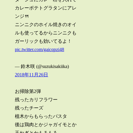
カレーポテトグラタンにアレ
ンジ🍴
ニンニクのホイル焼きのオイ
ルも使ってるからニンニクも
ガーリックも効いてるよ！
pic.twitter.com/gaicqpzi48
— 鈴木咲 (@suzukisakiika)
2018年11月26日
お掃除第2弾
残ったカリフラワー
残ったチーズ
植木からもらったパスタ
後は鶏肉とかジャガイモとか
玉ねぎとかもろもろ…