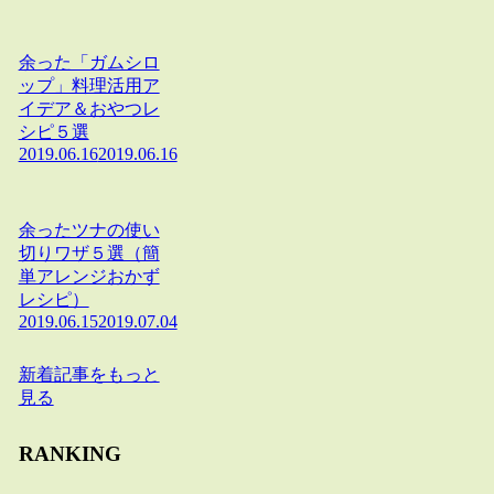
余った「ガムシロ
ップ」料理活用ア
イデア＆おやつレ
シピ５選
2019.06.16
2019.06.16
余ったツナの使い
切りワザ５選（簡
単アレンジおかず
レシピ）
2019.06.15
2019.07.04
新着記事をもっと
見る
RANKING