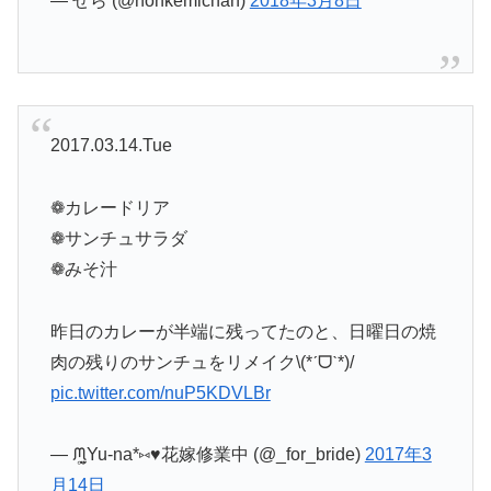
— せら (@nonkemichan)
2018年3月8日
2017.03.14.Tue
❁カレードリア
❁サンチュサラダ
❁みそ汁
昨日のカレーが半端に残ってたのと、日曜日の焼
肉の残りのサンチュをリメイク\(*ˊᗜˋ*)/
pic.twitter.com/nuP5KDVLBr
— ᙏ̤̫͚Yu-na*⑅♥︎花嫁修業中 (@_for_bride)
2017年3
月14日