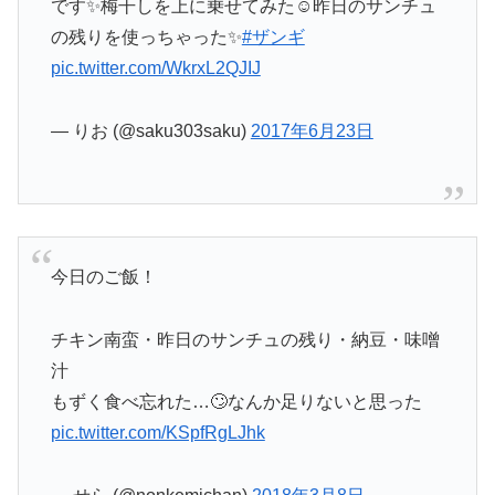
です✨梅干しを上に乗せてみた☺️昨日のサンチュ
の残りを使っちゃった✨
#ザンギ
pic.twitter.com/WkrxL2QJIJ
— りお (@saku303saku)
2017年6月23日
今日のご飯！
チキン南蛮・昨日のサンチュの残り・納豆・味噌
汁
もずく食べ忘れた…🙄なんか足りないと思った
pic.twitter.com/KSpfRgLJhk