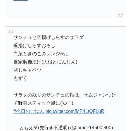
サンチュと釜揚げしらすのサラダ
釜揚げしらすおろし
白菜ときのこのレンジ蒸し
自家製糠漬け(大根とにんじん)
蒸しキャベツ
もずく
サラダの残りのサンチュの軸は、サムジャンつけ
て野菜スティック風に(´ω｀)
#今日のごはん
pic.twitter.com/MP4LtQFLuR
— ともえ🌸(先行き不透明) (@tomoe14500t800)