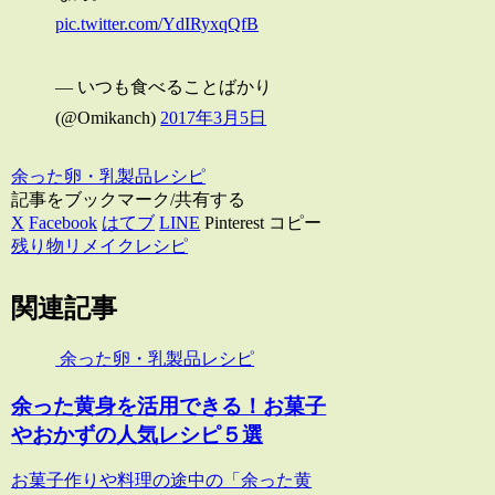
pic.twitter.com/YdIRyxqQfB
— いつも食べることばかり
(@Omikanch)
2017年3月5日
余った卵・乳製品レシピ
記事をブックマーク/共有する
X
Facebook
はてブ
LINE
Pinterest
コピー
残り物リメイクレシピ
関連記事
余った卵・乳製品レシピ
余った黄身を活用できる！お菓子
やおかずの人気レシピ５選
お菓子作りや料理の途中の「余った黄