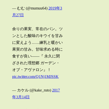
— むむ (@mumuu64)
2019年3
月27日
余りの果実、常在のパン。ツ
ンとした酸味のキウイを甘み
に変えよう……練乳と暖かい
果実の甘み。甘味求める時に
食すが良い――『 永久に閉
ざされた理想郷 ガーデン・
オブ・アヴァロン』！
pic.twitter.com/Q1Nj1MJSSK
— カケル (@kake_ruto)
2017
年3月14日