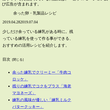
び広告が含まれます。
余った卵・乳製品レシピ
2019.04.28
2019.07.04
少しだけ余っている練乳がある時に。残
っている練乳を使って作る事ができる、
おすすめの活用レシピを紹介します。
目次
余った練乳でクリーミー「牛肉コ
ロッケ」
残りの練乳でコクをプラス「海老
マヨネーズ」
練乳の風味が優しい「練乳ミルク
バタークッキー」