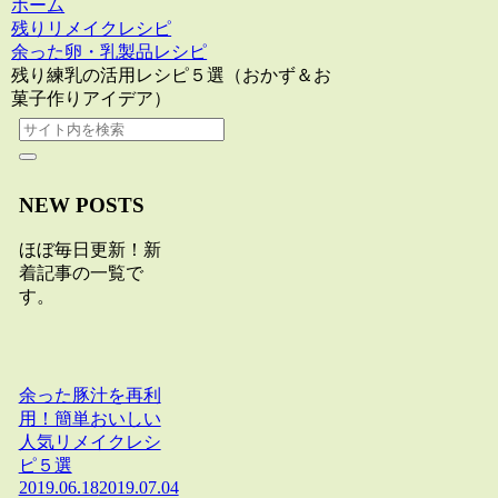
ホーム
残りリメイクレシピ
余った卵・乳製品レシピ
残り練乳の活用レシピ５選（おかず＆お
菓子作りアイデア）
NEW POSTS
ほぼ毎日更新！新
着記事の一覧で
す。
余った豚汁を再利
用！簡単おいしい
人気リメイクレシ
ピ５選
2019.06.18
2019.07.04