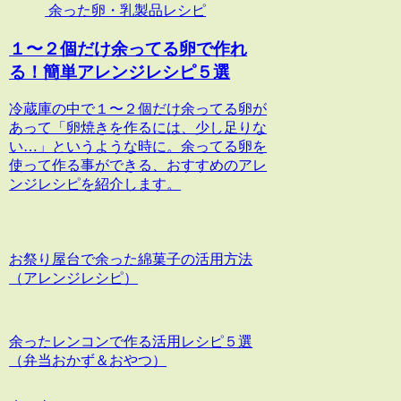
余った卵・乳製品レシピ
１〜２個だけ余ってる卵で作れ
る！簡単アレンジレシピ５選
冷蔵庫の中で１〜２個だけ余ってる卵が
あって「卵焼きを作るには、少し足りな
い…」というような時に。余ってる卵を
使って作る事ができる、おすすめのアレ
ンジレシピを紹介します。
お祭り屋台で余った綿菓子の活用方法
（アレンジレシピ）
余ったレンコンで作る活用レシピ５選
（弁当おかず＆おやつ）