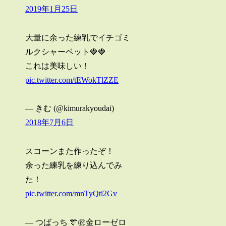
2019年1月25日
大量に余った練乳でイチゴミ
ルクシャーベット🍓🍓
これは美味しい！
pic.twitter.com/tEWokTlZZE
— きむ (@kimurakyoudai)
2018年7月6日
スコーンまた作ったぞ！
余った練乳を練り込んでみ
た！
pic.twitter.com/mnTyQti2Gv
— つばっち 🎊㊗金ローゼロ