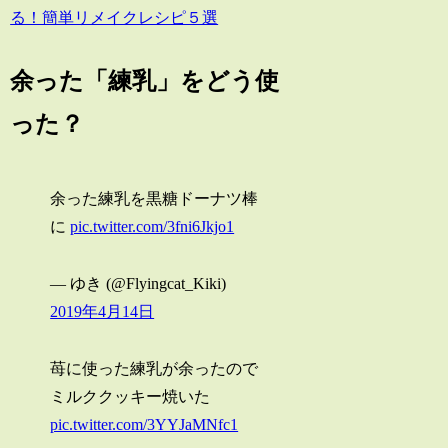
る！簡単リメイクレシピ５選
余った「練乳」をどう使
った？
余った練乳を黒糖ドーナツ棒
に
pic.twitter.com/3fni6Jkjo1
— ゆき (@Flyingcat_Kiki)
2019年4月14日
苺に使った練乳が余ったので
ミルククッキー焼いた
pic.twitter.com/3YYJaMNfc1