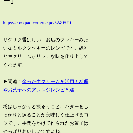
ー」
https://cookpad.com/recipe/5249570
サクサク香ばしい、お店のクッキーみた
いなミルククッキーのレシピです。練乳
と生クリームがリッチな味を作り出して
くれます。
▶関連：
余った生クリームを活用！料理
やお菓子へのアレンジレシピ５選
粉はしっかりと振るうこと、バターをし
っかりと練ることが美味しく仕上げるコ
ツです。手間をかけて作られたお菓子は
やっぱりおいしいですよね。