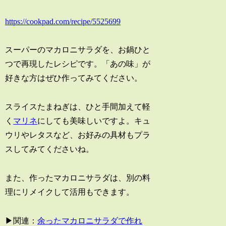
https://cookpad.com/recipe/5525699
スーパーのマカロニサラダを、お鍋ひと
つで再現したレシピです。「あの味」が
好きな方はぜひ作ってみてください。
スライスたまねぎは、ひと手間加えて軽
く
マリネ
にしても美味しいですよ。キュ
ウリやレタスなど、お好みの具材もプラ
スしてみてくださいね。
また、作ったマカロニサラダは、別の料
理にリメイクして活用もできます。
▶関連：
余ったマカロニサラダで作れ