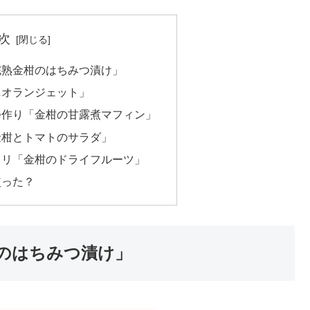
次
完熟金柑のはちみつ漬け」
ニオランジェット」
つ作り「金柑の甘露煮マフィン」
金柑とトマトのサラダ」
カリ「金柑のドライフルーツ」
使った？
のはちみつ漬け」