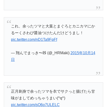
これ、余ったツマと大葉とまぐろとカニカマにか
るーくさわび醤油つけたんだけどうまし！
pic.twitter.com/nD1Ta9FpFf
— 翔んでまっき〜🧸 (@_HRMaki)
2015年10月14
日
正月刺身で余ったツマを衣でサクっと揚げたら甘
味がましてめっちゃうまい(^q^)
pic.twitter.com/sO6o7ULELC