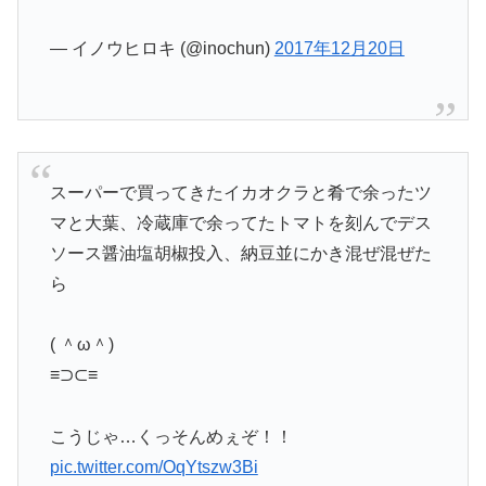
— イノウヒロキ (@inochun)
2017年12月20日
スーパーで買ってきたイカオクラと肴で余ったツ
マと大葉、冷蔵庫で余ってたトマトを刻んでデス
ソース醤油塩胡椒投入、納豆並にかき混ぜ混ぜた
ら
( ＾ω＾)
≡⊃⊂≡
こうじゃ…くっそんめぇぞ！！
pic.twitter.com/OqYtszw3Bi