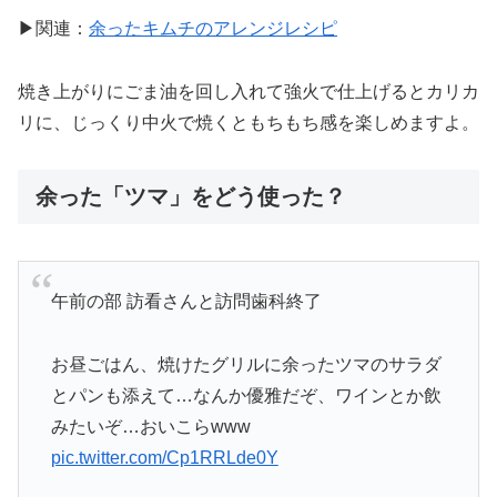
▶関連：
余ったキムチのアレンジレシピ
焼き上がりにごま油を回し入れて強火で仕上げるとカリカ
リに、じっくり中火で焼くともちもち感を楽しめますよ。
余った「ツマ」をどう使った？
午前の部 訪看さんと訪問歯科終了
お昼ごはん、焼けたグリルに余ったツマのサラダ
とパンも添えて…なんか優雅だぞ、ワインとか飲
みたいぞ…おいこらwww
pic.twitter.com/Cp1RRLde0Y