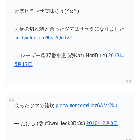
天然ヒラマサ美味そう( ^ω^ )
刺身の切れ端と余ったツマはサラダになりました
pic.twitter.com/flvc2QcdV3
— レーザー@37番水道 (@KazuNoriBlue)
2018年
5月17日
余ったツマで雑炊
pic.twitter.com/Hez6AMr2ku
— たけし (@uf8wnrHeqk3Br3x)
2018年2月3日