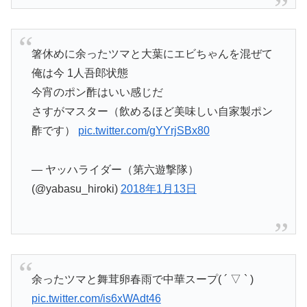
箸休めに余ったツマと大葉にエビちゃんを混ぜて
俺は今 1人吾郎状態
今宵のポン酢はいい感じだ
さすがマスター（飲めるほど美味しい自家製ポン
酢です）
pic.twitter.com/gYYrjSBx80
— ヤッハライダー（第六遊撃隊）
(@yabasu_hiroki)
2018年1月13日
余ったツマと舞茸卵春雨で中華スープ( ´ ▽ ` )
pic.twitter.com/is6xWAdt46