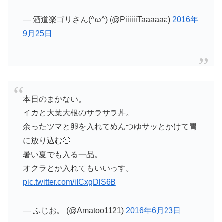
— 酒道楽ゴリさん(^ω^) (@PiiiiiiTaaaaaa)
2016年
9月25日
本日のまかない。
イカと大葉大根のサラサラ丼。
余ったツマと卵を入れてめんつゆサッとかけて胃
に放り込む🙄
暑い夏でも入る一品。
オクラとか入れてもいいっす。
pic.twitter.com/iICxgDlS6B
— ふじお。 (@Amatoo1121)
2016年6月23日