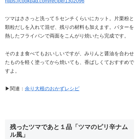
https://cookpad.com/recipe/1302096
ツマはささっと洗って５センチくらいにカット。片栗粉と
顆粒だしを入れて混ぜ、残りの材料も加えます。バターを
熱したフライパンで両面をこんがり焼いたら完成です。
そのまま食べてもおいしいですが、みりんと醤油を合わせ
たものを軽く塗ってから焼いても、香ばしくておすすめで
すよ。
▶関連：
余り大根のおかずレシピ
残ったツマであと１品「ツマのピリ辛ナム
ル風」