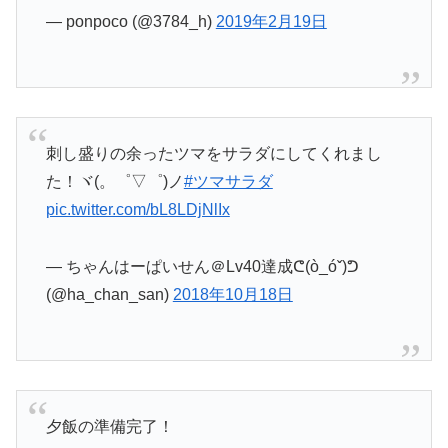
— ponpoco (@3784_h)
2019年2月19日
刺し盛りの余ったツマをサラダにしてくれまし
た！ヾ(。゜▽゜)ノ
#ツマサラダ
pic.twitter.com/bL8LDjNlIx
— ちゃんはーぱいせん＠Lv40達成ᕦ(ò_óˇ)ᕤ
(@ha_chan_san)
2018年10月18日
夕飯の準備完了！