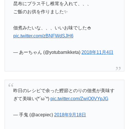
昆布にプラス干し椎茸を入れて、、、
ご飯のお供を作りました✨
佃煮みたいな、、、いいお味でした🍚
pic.twitter.com/zBNFWdSJH6
— あーちゃん (@yotubamikketa)
2018年11月4日
昨日のレシピで余った鰹節とのりの佃煮が美味す
ぎて美味い(*´ω`*)
pic.twitter.com/ZwiO0VYpJG
— 手鬼 (@acepiec)
2018年9月18日