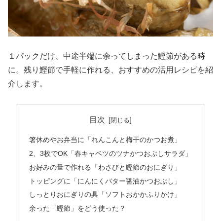
１パックだけ、中途半端に余ってしまった鰹節がある時
に。残り鰹節で手軽に作れる、おすすめの活用レシピを紹
介します。
目次
箸休めやお弁当に「れんこんと梅干のかつお煮」
2、3枚でOK「春キャベツのツナかつおぶしサラダ」
お好みの量で作れる「わさびと鰹節のおにぎり」
トッピングに「にんにくバター醤油かつおぶし」
しっとりおにぎりの具「ソフトおかかふりかけ」
余った「鰹節」をどう使った？