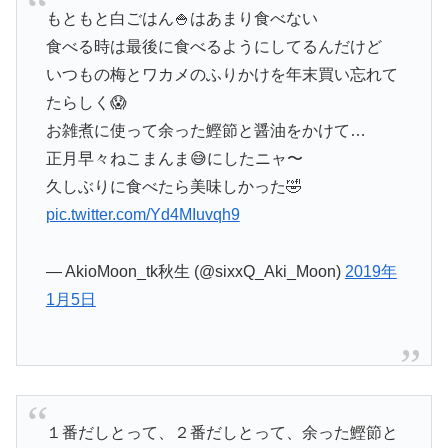
もともと白ごはん🍚はあまり食べない
食べる時は最後に食べるようにしてるんだけど
いつもの梅とワカメのふりかけを年末買い忘れて
たらしく😱
お雑煮に使って余った鰹節と醤油をかけて…
正月早々ねこまんま😅にしたニャ〜
久しぶりに食べたら美味しかった🤣
pic.twitter.com/Yd4MIuvqh9
— AkioMoon_tk秋生 (@sixxQ_Aki_Moon)
2019年
1月5日
１番だしとって、２番だしとって、余った鰹節と