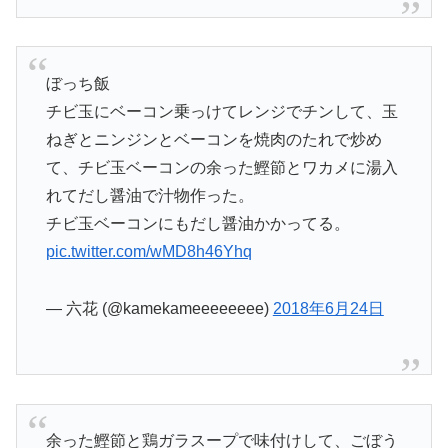
ぼっち飯
チビ玉にベーコン乗っけてレンジでチンして、玉
ねぎとニンジンとベーコンを焼肉のたれで炒め
て、チビ玉ベーコンの余った鰹節とワカメに湯入
れてだし醤油で汁物作った。
チビ玉ベーコンにもだし醤油かかってる。
pic.twitter.com/wMD8h46Yhq
— 六花 (@kamekameeeeeeee)
2018年6月24日
余った鰹節と鶏ガラスープで味付けして、ごぼう