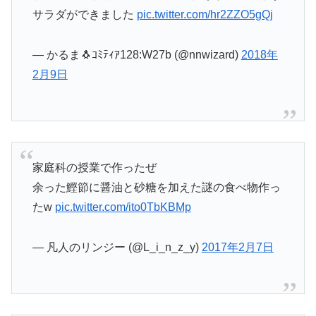
サラダができました
pic.twitter.com/hr2ZZO5gQj
— かるま🐧ｺﾐﾃｨｱ128:W27b (@nnwizard)
2018年
2月9日
家庭科の授業で作ったぜ
余った鰹節に醤油と砂糖を加えた謎の食べ物作っ
たw
pic.twitter.com/ito0TbKBMp
— 凡人のリンジー (@L_i_n_z_y)
2017年2月7日