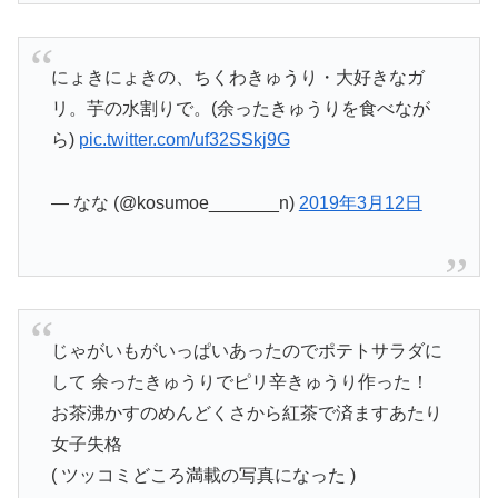
にょきにょきの、ちくわきゅうり・大好きなガ
リ。芋の水割りで。(余ったきゅうりを食べなが
ら)
pic.twitter.com/uf32SSkj9G
— なな (@kosumoe_______n)
2019年3月12日
じゃがいもがいっぱいあったのでポテトサラダに
して 余ったきゅうりでピリ辛きゅうり作った！
お茶沸かすのめんどくさから紅茶で済ますあたり
女子失格
( ツッコミどころ満載の写真になった )