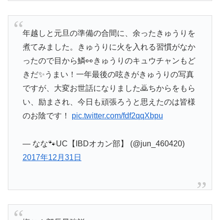
年越しと元旦の準備の合間に、余ったきゅうりを
煮てみました。きゅうりに火を入れる習慣がなか
ったので目から鱗👀きゅうりのキュウチャンもど
きだ✨うまい！一年最後の呟きがきゅうりの写真
ですが、大変お世話になりました🙇ちからをもら
い、励まされ、今日も頑張ろうと思えたのは皆様
のお陰です！
pic.twitter.com/fdf2qqXbpu
— なな🐾UC【IBDオカン部】 (@jun_460420)
2017年12月31日