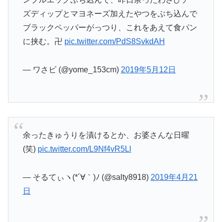
ズディップとマヨネーズ加えたやつをぶち込んで
ブラックペッパーがっつり、これをあえて食パン
に挟む。卍
pic.twitter.com/PdS8SvkdAH
— ワさビ (@yome_153cm)
2019年5月12日
余ったきゅうりを漬けるとか、お婆さんな日曜
(笑)
pic.twitter.com/L9Nf4vR5Ll
— そるてぃヽ(*´∀｀)ﾉ (@salty8918)
2019年4月21
日