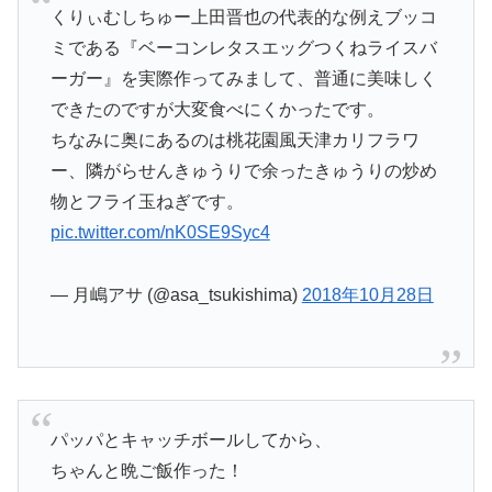
くりぃむしちゅー上田晋也の代表的な例えブッコ
ミである『ベーコンレタスエッグつくねライスバ
ーガー』を実際作ってみまして、普通に美味しく
できたのですが大変食べにくかったです。
ちなみに奥にあるのは桃花園風天津カリフラワ
ー、隣がらせんきゅうりで余ったきゅうりの炒め
物とフライ玉ねぎです。
pic.twitter.com/nK0SE9Syc4
— 月嶋アサ (@asa_tsukishima)
2018年10月28日
パッパとキャッチボールしてから、
ちゃんと晩ご飯作った！