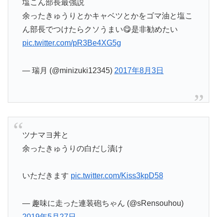
塩こん部長最強説
余ったきゅうりとかキャベツとかをゴマ油と塩こ
ん部長でつけたらクソうまい😋是非勧めたい
pic.twitter.com/pR3Be4XG5g
— 瑞月 (@minizuki12345)
2017年8月3日
ツナマヨ丼と
余ったきゅうりの白だし漬け
いただきます
pic.twitter.com/Kiss3kpD58
— 趣味に走った連装砲ちゃん (@sRensouhou)
2019年5月27日