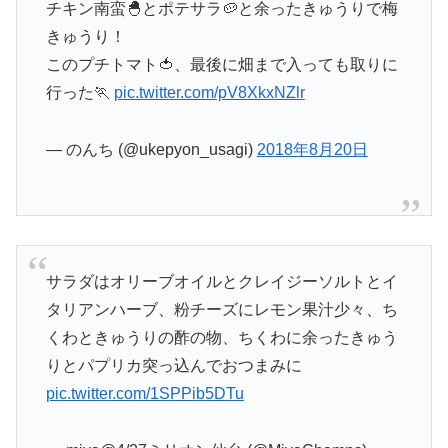
チキン南蛮🐣とポテサラ🥔と余ったきゅうりで梅
きゅうり！
このプチトマト🍅、最後に畑まで入っても取りに
行った🏃
pic.twitter.com/pV8XkxNZlr
— のんち (@ukepyon_usagi)
2018年8月20日
サラダはオリーブオイルとクレイジーソルトとイ
タリアンハーブ、粉チーズにレモン果汁少々、ち
くわときゅうりの酢の物、ちくわに余ったきゅう
りとパプリカ突っ込んでおつまみに
pic.twitter.com/1SPPib5DTu