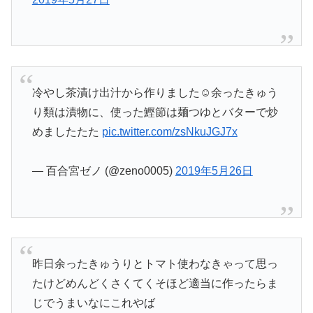
冷やし茶漬け出汁から作りました☺️余ったきゅう
り類は漬物に、使った鰹節は麺つゆとバターで炒
めましたたた
pic.twitter.com/zsNkuJGJ7x
— 百合宮ゼノ (@zeno0005)
2019年5月26日
昨日余ったきゅうりとトマト使わなきゃって思っ
たけどめんどくさくてくそほど適当に作ったらま
じでうまいなにこれやば