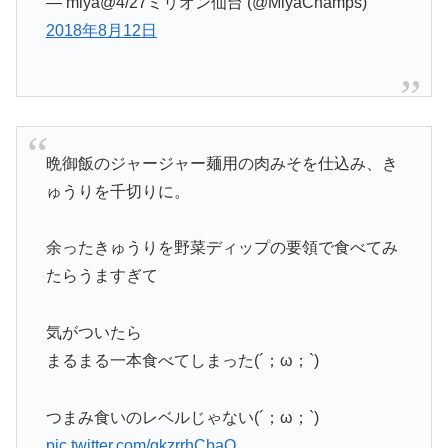
— miya@4/27ミリオン仙台 (@MiyaChamps)
2018年8月12日
晩御飯のジャージャー麺用の肉みそを仕込み、き
ゅうりを千切りに。
余ったきゅうりを野菜ディップの要領で食べてみ
たらうますぎて
気がついたら
まるまる一本食べてしまった(´；ω；`)
つまみ食いのレベルじゃない(´；ω；`)
pic.twitter.com/gkzrrhCbaQ